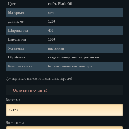
Красноярск
Цвет
coffee, Black Oil
Курган
Материал
медь
Длина, мм
1200
Курск
Ширина, мм
450
Кызыл
Высота, мм
1000
Липецк
Установка
настенная
Обработка
гладкая поверхность с рисунком
Магадан
Комплектность
без вытяжного вентилятора
Магас
Тут еще никто ничего не писал, стань первым!
Майкоп
Оставить отзыв:
Махачкала
Ваше имя
Мурманск
Набережные Челны
Достоинства
Назрань