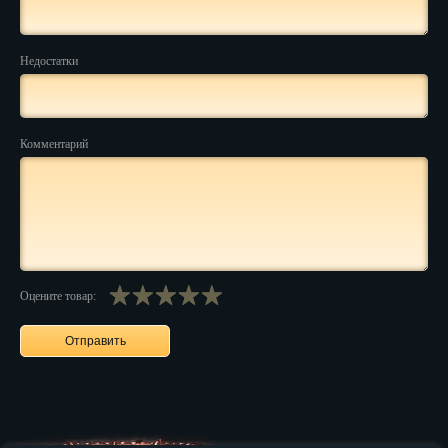
Нальчик
Недостатки
Нарьян-Мар
Ниж. Новгород
Комментарий
Новокузнецк
Новороссийск
Новосибирск
Новочеркасск
Оцените товар:
Норильск
Омск
Орёл
Оренбург