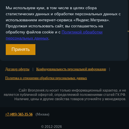
Мы используем куки, в том числе в целях сбора
Пенза
статистических данных и обработки персональных данных с
Пермь
использованием интернет-сервиса «Яндекс.Метрика».
Главная
О компании
Медные изделия
Бронзовые изделия
Продолжая использовать сайт, вы соглашаетесь на
Петрозаводск
обработку файлов cookie и с
Политикой обработки
Доставка и оплата
Контакты
персональных данных
.
Петр.-Камчатский
Вход
Принять
Подольск
Регистрация
Псков
Договор оферты
|
Конфиденциальность персональной информации
|
Ростов-на-Дону
Политика в отношении обработки персональных данных
Рязань
Сайт Bronzevek.ru носит только информационный характер, и не
является публичной офертой, определяемой положениями статей ГК РФ.
Наличие, цены и другие свойства товаров уточняйте у менеджеров.
Салехард
Самара
+7 (495) 565-35-56
(Москва)
Санкт-Петербург
© 2012-2026