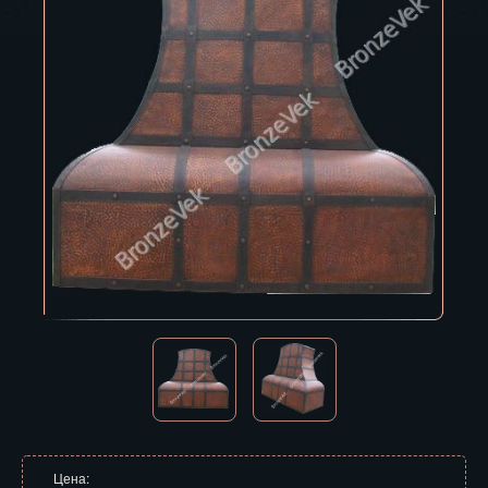
Владивосток
Владикавказ
Владимир
Волгоград
Вологда
Воронеж
Горно-Алтайск
Грозный
Дзержинск
Екатеринбург
Зеленоград
Цена: