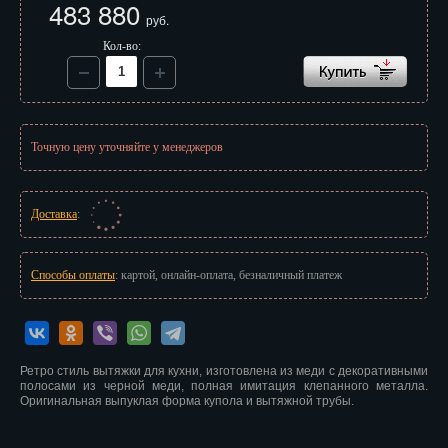
483 880
Иваново
руб.
Кол-во:
Ижевск
Иркутск
Йошкар-Ола
Точную цену уточняйте у менеджеров
Казань
Калининград
Доставка
:
Калуга
Способы оплаты
: картой, онлайн-оплата, безналичный платеж
Кемерово
Киров
Ретро стиль вытяжки для кухни, изготовлена из меди с декоративными
Кострома
полосами из черной меди, полная имитация клепанного металла.
Оригинальная выпуклая форма купола и вытяжной трубы.
Краснодар