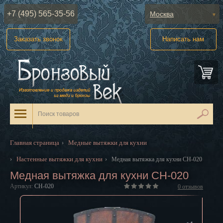
+7 (495) 565-35-56
Москва
Абакан
Заказать звонок
Написать нам
Анадырь
Архангельск
Астрахань
Барнаул
Белгород
Главная страница
Медные вытяжки для кухни
›
Биробиджан
Настенные вытяжки для кухни
›
›
Медная вытяжка для кухни CH-020
Медная вытяжка для кухни CH-020
Благовещенск
Артикул:
CH-020
0
отзывов
Брянск
Великий Новгород