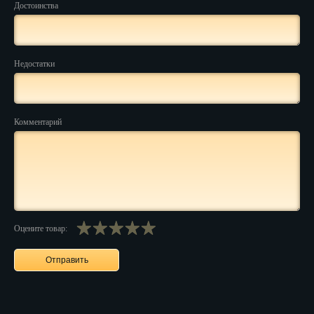
Достоинства
Нальчик
Нарьян-Мар
Недостатки
Ниж. Новгород
Новокузнецк
Комментарий
Новороссийск
Новосибирск
Новочеркасск
Норильск
Оцените товар:
Омск
Орёл
Оренбург