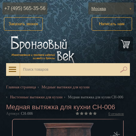
+7 (495) 565-35-56
Москва
Абакан
Заказать звонок
Написать нам
Анадырь
Архангельск
Астрахань
Барнаул
Белгород
Главная страница
Медные вытяжки для кухни
›
Биробиджан
Настенные вытяжки для кухни
›
›
Медная вытяжка для кухни CH-006
Медная вытяжка для кухни CH-006
Благовещенск
Артикул:
CH-006
0
отзывов
Брянск
Великий Новгород