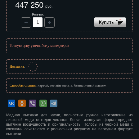
447 250
Иваново
руб.
Кол-во:
Ижевск
Иркутск
Йошкар-Ола
Точную цену уточняйте у менеджеров
Казань
Калининград
Доставка
:
Калуга
Способы оплаты
: картой, онлайн-оплата, безналичный платеж
Кемерово
Киров
Медная вытяжки для кухни, полностью ручное изготовление из
Кострома
листовой меди методов чеканки. Легкая изогнутая форма придает
вытяжке воздушность и оригинальность. Полосы из черной меди с
Краснодар
клепками сочетаются с рельефным рисунком на переднем фартуке
вытяжки.