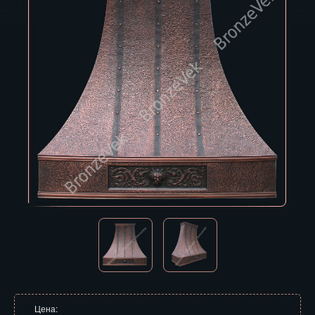
Владивосток
Владикавказ
Владимир
Волгоград
Вологда
Воронеж
Горно-Алтайск
Грозный
Дзержинск
Екатеринбург
Зеленоград
Цена: