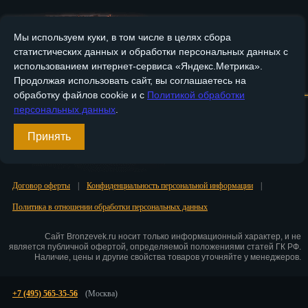
Пенза
Мы используем куки, в том числе в целях сбора
Пермь
статистических данных и обработки персональных данных с
использованием интернет-сервиса «Яндекс.Метрика».
Петрозаводск
Главная
О компании
Медные изделия
Бронзовые изделия
Продолжая использовать сайт, вы соглашаетесь на
обработку файлов cookie и с
Политикой обработки
Петр.-Камчатский
Доставка и оплата
Контакты
персональных данных
.
Подольск
Принять
Вход
Псков
Регистрация
Ростов-на-Дону
Договор оферты
|
Конфиденциальность персональной информации
|
Политика в отношении обработки персональных данных
Рязань
Сайт Bronzevek.ru носит только информационный характер, и не
Салехард
является публичной офертой, определяемой положениями статей ГК РФ.
Наличие, цены и другие свойства товаров уточняйте у менеджеров.
Самара
+7 (495) 565-35-56
(Москва)
Санкт-Петербург