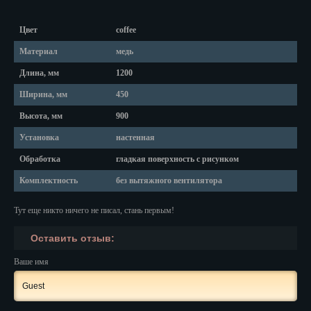
Красноярск
Цвет
coffee
Курган
Материал
медь
Курск
Длина, мм
1200
Кызыл
Ширина, мм
450
Липецк
Высота, мм
900
Установка
настенная
Магадан
Обработка
гладкая поверхность с рисунком
Магас
Комплектность
без вытяжного вентилятора
Майкоп
Тут еще никто ничего не писал, стань первым!
Махачкала
Оставить отзыв:
Мурманск
Ваше имя
Набережные Челны
Назрань