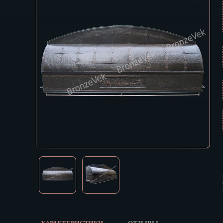
Екатеринбур
В КОРЗИНУ
Зеленоград
Иваново
Ижевск
Иркутск
Йошкар-Ола
Казань
Калининград
Калуга
Кемерово
Киров
Кострома
Краснодар
Красноярск
Курган
Курск
Кызыл