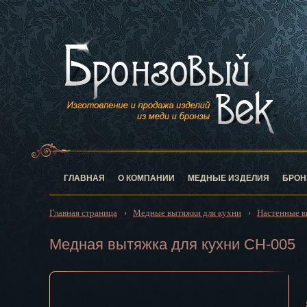
Анадырь
Архангельск
Астрахань
Барнаул
Белгород
Биробиджан
Благовещен
Брянск
Великий Нов
Владивосток
ГЛАВНАЯ
О КОМПАНИИ
МЕДНЫЕ ИЗДЕЛИЯ
БРОН
Владикавказ
Владимир
Главная страница
Медные вытяжки для кухни
Настенные в
›
›
Волгоград
Вологда
Медная вытяжка для кухни CH-005
Воронеж
Горно-Алтай
Грозный
Дзержинск