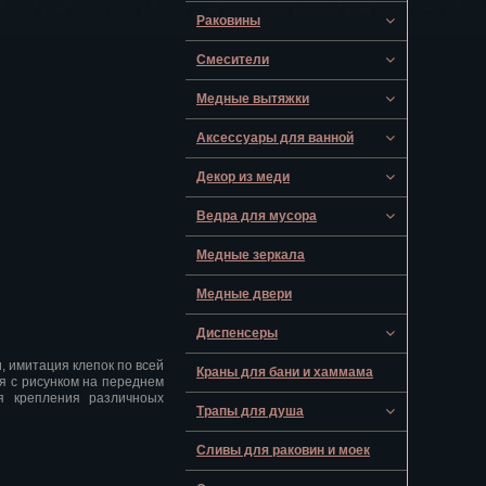
Раковины
Смесители
Медные вытяжки
Аксессуары для ванной
Декор из меди
Ведра для мусора
Медные зеркала
Медные двери
Диспенсеры
 имитация клепок по всей
Краны для бани и хаммама
я с рисунком на переднем
я крепления различноых
Трапы для душа
Сливы для раковин и моек