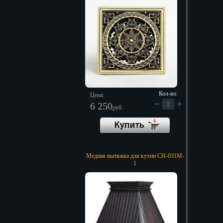
Кол-во:
Цена:
6 250
руб.
Медная вытяжка для кухни CH-031M-
1