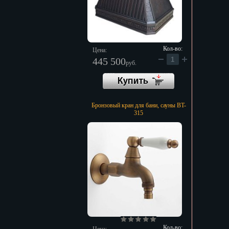
Кол-во:
Цена:
445 500
руб.
Бронзовый кран для бани, сауны BT-
315
Кол-во: