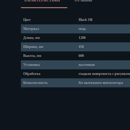
ХАРАКТЕРИСТИКИ
ОТЗЫВЫ
Липецк
Магадан
Магас
Цвет
Black Oil
Майкоп
Материал
медь
Махачкала
Мурманск
Длина, мм
1200
Набережные
Ширина, мм
450
Назрань
Высота, мм
600
Нальчик
Установка
настенная
Нарьян-Мар
Ниж. Новгор
Обработка
гладкая поверхность с рисунком
Новокузнецк
Комплектность
без вытяжного вентилятора
Новороссийс
Новосибирск
Новочеркасс
Норильск
Омск
Орёл