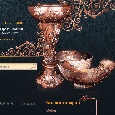
и
Регистрация
варов:
0 позиций
 сумму
0 руб.
 заказ »
Каталог товаров
0
отзывов
Мойки