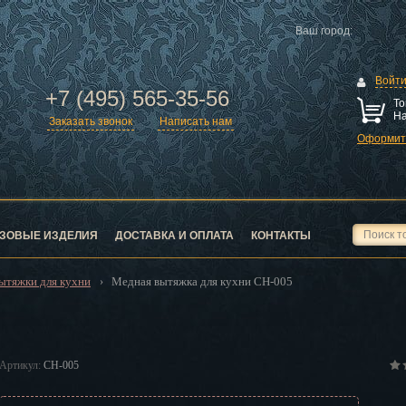
Ваш город:
Войт
+7 (495) 565-35-56
То
На
Заказать звонок
Написать нам
Оформить
ск
город
ЗОВЫЕ ИЗДЕЛИЯ
ДОСТАВКА И ОПЛАТА
КОНТАКТЫ
ытяжки для кухни
Медная вытяжка для кухни CH-005
›
ск
Артикул:
CH-005