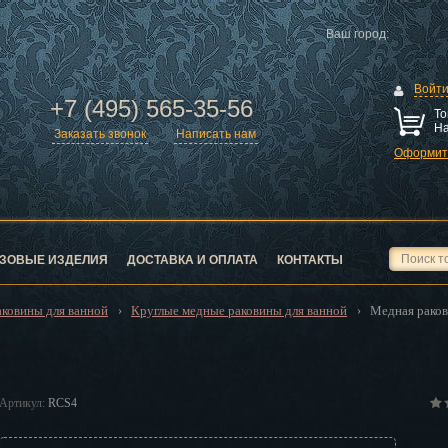
Ваш город:
Войт
+7 (495) 565-35-56
То
На
Заказать звонок
Написать нам
Оформить
ск
город
ЗОВЫЕ ИЗДЕЛИЯ
ДОСТАВКА И ОПЛАТА
КОНТАКТЫ
ковины для ванной
Круглые медные раковины для ванной
Медная рако
›
›
ск
Артикул:
RCS4