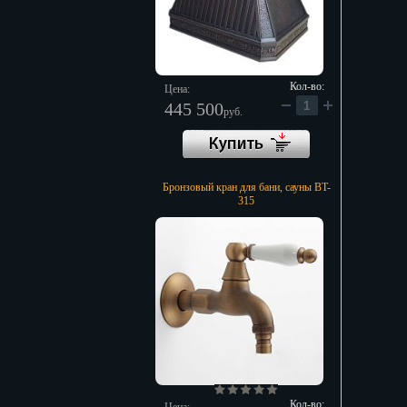
Кол-во:
Цена:
445 500
руб.
Бронзовый кран для бани, сауны BT-
315
Кол-во: