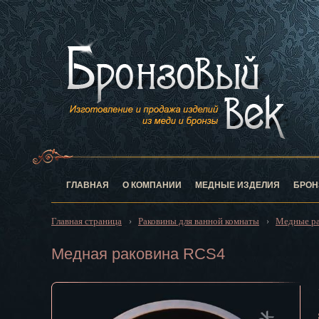
Анадырь
Архангельск
Астрахань
Барнаул
Белгород
Биробиджан
Благовещен
Брянск
Великий Нов
Владивосток
ГЛАВНАЯ
О КОМПАНИИ
МЕДНЫЕ ИЗДЕЛИЯ
БРОН
Владикавказ
Владимир
Главная страница
Раковины для ванной комнаты
Медные ра
›
›
Волгоград
Вологда
Медная раковина RCS4
Воронеж
Горно-Алтай
Грозный
Дзержинск