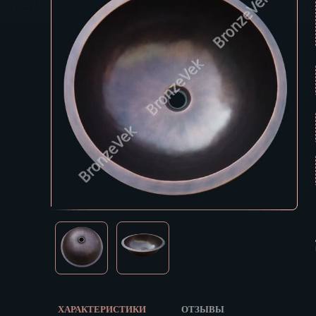
Екатеринбур
В КОРЗИНУ
Зеленоград
Иваново
Ижевск
Иркутск
Йошкар-Ола
Казань
Калининград
Калуга
Кемерово
Киров
Кострома
Краснодар
Красноярск
Курган
Курск
Кызыл
ХАРАКТЕРИСТИКИ
ОТЗЫВЫ