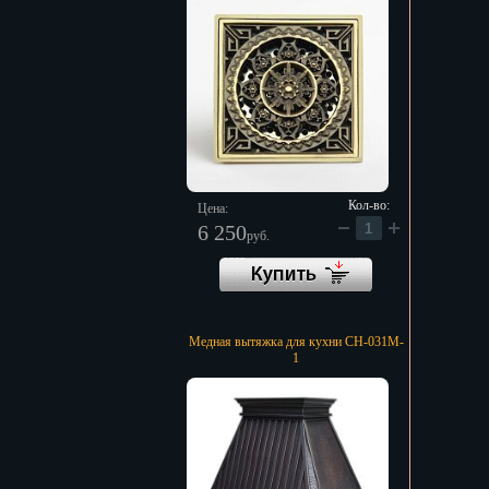
Кол-во:
Цена:
6 250
руб.
Медная вытяжка для кухни CH-031M-
1