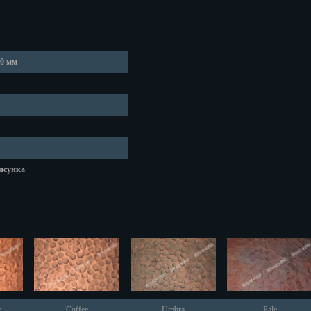
60 мм
 Челны
рисунка
од
к
к
e
Coffee
Umbra
Pale