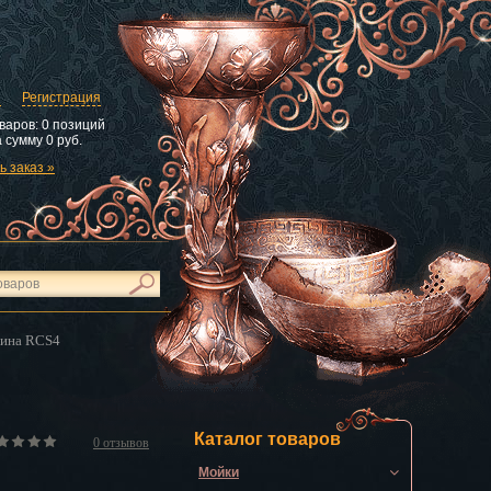
и
Регистрация
варов:
0 позиций
 сумму
0 руб.
 заказ »
вина RCS4
Каталог товаров
0
отзывов
Мойки