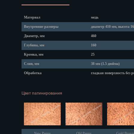
Липецк
Магадан
Магас
Материал
медь
Майкоп
Внутренние размеры
диаметр 410 мм, высота 1
Махачкала
Диаметр, мм
460
Мурманск
Набережные
Глубина, мм
160
Назрань
Кромка, мм
25
Нальчик
Слив, мм
38 мм (1.5 дюйма)
Нарьян-Мар
Обработка
гладкая поверхность без 
Ниж. Новгор
Новокузнецк
Новороссийс
Цвет патинирования
Новосибирск
Новочеркасс
Норильск
Омск
Орёл
New Penny
Old Penny
Gold Bronz