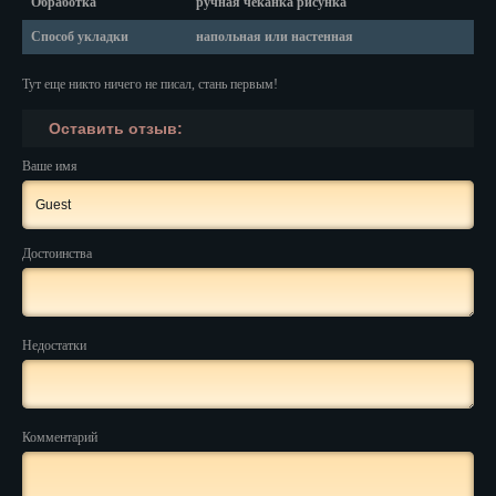
Обработка
ручная чеканка рисунка
Красноярск
Способ укладки
напольная или настенная
Курган
Тут еще никто ничего не писал, стань первым!
Курск
Оставить отзыв:
Кызыл
Ваше имя
Липецк
Магадан
Достоинства
Магас
Майкоп
Недостатки
Махачкала
Мурманск
Комментарий
Набережные Челны
Назрань