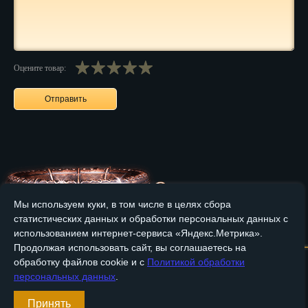
Нальчик
Нарьян-Мар
Оцените товар:
Ниж. Новгород
Новокузнецк
Новороссийск
Новосибирск
Новочеркасск
Мы используем куки, в том числе в целях сбора
Норильск
статистических данных и обработки персональных данных с
Главная
О компании
Медные изделия
Бронзовые изделия
использованием интернет-сервиса «Яндекс.Метрика».
Омск
Продолжая использовать сайт, вы соглашаетесь на
Доставка и оплата
Контакты
обработку файлов cookie и с
Политикой обработки
Орёл
персональных данных
.
Вход
Оренбург
Принять