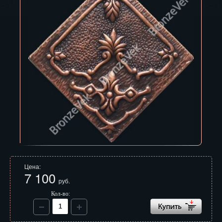
Владивосток
Владикавказ
Владимир
Волгоград
Вологда
Воронеж
Горно-Алтайск
Грозный
Цена:
Дзержинск
7 100
руб.
Екатеринбург
Кол-во:
Зеленоград