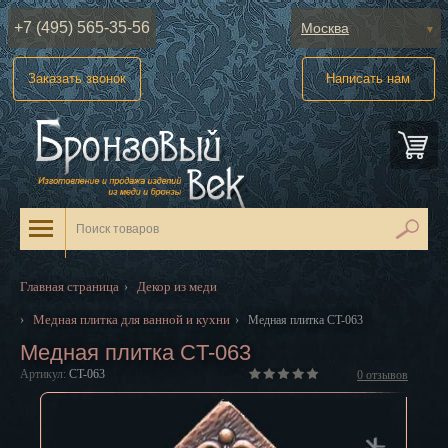
+7 (495) 565-35-56
Москва
Абакан
Заказать звонок
Написать нам
Анадырь
Архангельск
Астрахань
Барнаул
Белгород
Главная страница
Декор из меди
›
Биробиджан
Медная плитка для ванной и кухни
›
›
Медная плитка CT-063
Медная плитка CT-063
Благовещенск
Артикул:
CT-063
0
отзывов
Брянск
Великий Новгород