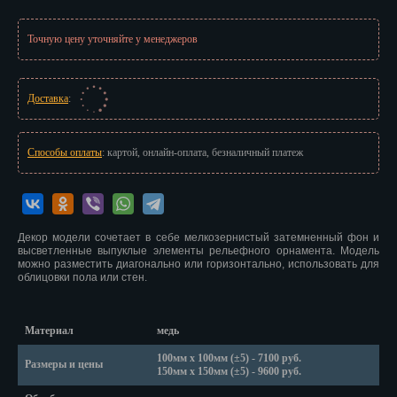
Иваново
Точную цену уточняйте у менеджеров
Ижевск
Иркутск
Доставка
:
Йошкар-Ола
Казань
Способы оплаты
: картой, онлайн-оплата, безналичный платеж
Калининград
Калуга
Декор модели сочетает в себе мелкозернистый затемненный фон и
высветленные выпуклые элементы рельефного орнамента. Модель
Кемерово
можно разместить диагонально или горизонтально, использовать для
облицовки пола или стен.
Киров
Кострома
Материал
медь
100мм х 100мм (±5) - 7100 руб.
Размеры и цены
Краснодар
150мм х 150мм (±5) - 9600 руб.