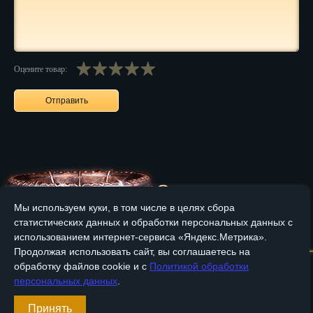
Нальчик
Нарьян-Мар
Оцените товар:
Ниж. Новгород
Новокузнецк
Новороссийск
Новосибирск
Новочеркасск
Мы используем куки, в том числе в целях сбора
Норильск
статистических данных и обработки персональных данных с
Главная
О компании
Медные изделия
Бронзовые изделия
использованием интернет-сервиса «Яндекс.Метрика».
Омск
Продолжая использовать сайт, вы соглашаетесь на
Доставка и оплата
Контакты
обработку файлов cookie и с
Политикой обработки
Орёл
персональных данных
.
Вход
Оренбург
Принять