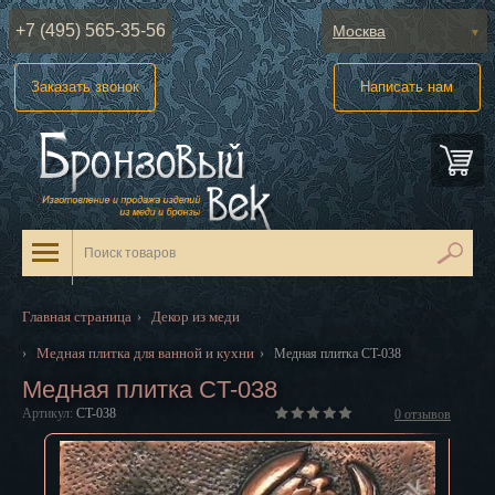
+7 (495) 565-35-56
Москва
Абакан
Заказать звонок
Написать нам
Анадырь
Архангельск
Астрахань
Барнаул
Белгород
Главная страница
Декор из меди
›
Биробиджан
Медная плитка для ванной и кухни
›
›
Медная плитка CT-038
Медная плитка CT-038
Благовещенск
Артикул:
CT-038
0
отзывов
Брянск
Великий Новгород