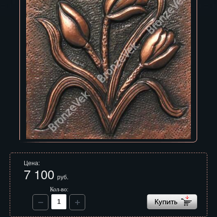
Владивосток
Владикавказ
Владимир
Волгоград
Вологда
Воронеж
Горно-Алтайск
Грозный
Цена:
Дзержинск
7 100
руб.
Екатеринбург
Кол-во:
Зеленоград