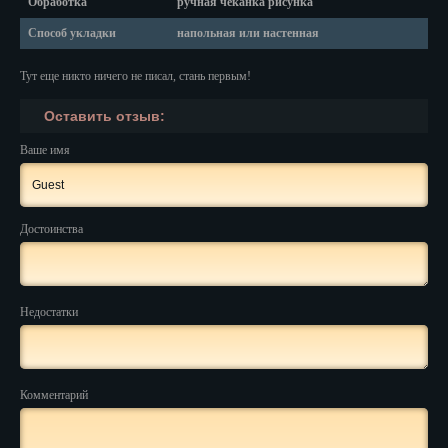
Обработка
ручная чеканка рисунка
Красноярск
Способ укладки
напольная или настенная
Курган
Тут еще никто ничего не писал, стань первым!
Курск
Оставить отзыв:
Кызыл
Ваше имя
Липецк
Магадан
Достоинства
Магас
Майкоп
Недостатки
Махачкала
Мурманск
Комментарий
Набережные Челны
Назрань