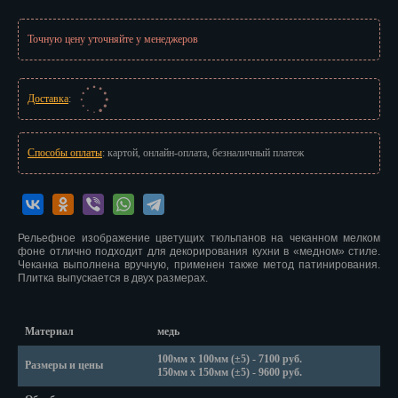
Иваново
Точную цену уточняйте у менеджеров
Ижевск
Иркутск
Доставка
:
Йошкар-Ола
Казань
Способы оплаты
: картой, онлайн-оплата, безналичный платеж
Калининград
Калуга
Рельефное изображение цветущих тюльпанов на чеканном мелком
фоне отлично подходит для декорирования кухни в «медном» стиле.
Кемерово
Чеканка выполнена вручную, применен также метод патинирования.
Плитка выпускается в двух размерах.
Киров
Кострома
Материал
медь
100мм х 100мм (±5) - 7100 руб.
Размеры и цены
Краснодар
150мм х 150мм (±5) - 9600 руб.