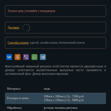
Иваново
Точную цену уточняйте у менеджеров
Ижевск
Иркутск
Доставка
:
Йошкар-Ола
Казань
Способы оплаты
: картой, онлайн-оплата, безналичный платеж
Калининград
Калуга
Фантазийный чеканный рисунок этой плитки является двухцветным: в
декоре сочетаются высветленные выпуклые части орнамента и
Кемерово
затемненный фон. Декор выполнен вручную.
Киров
Материал
медь
Кострома
100мм х 100мм (±5) - 7100 руб.
Размеры и цены
150мм х 150мм (±5) - 9600 руб.
Краснодар
Обработка
ручная чеканка рисунка