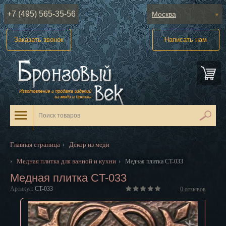
+7 (495) 565-35-56
Москва
Абакан
Заказать звонок
Написать нам
Анадырь
Архангельск
Астрахань
Барнаул
Белгород
Главная страница
Декор из меди
›
Биробиджан
Медная плитка для ванной и кухни
›
›
Медная плитка CT-033
Медная плитка CT-033
Благовещенск
Артикул:
CT-033
0
отзывов
Брянск
Великий Новгород