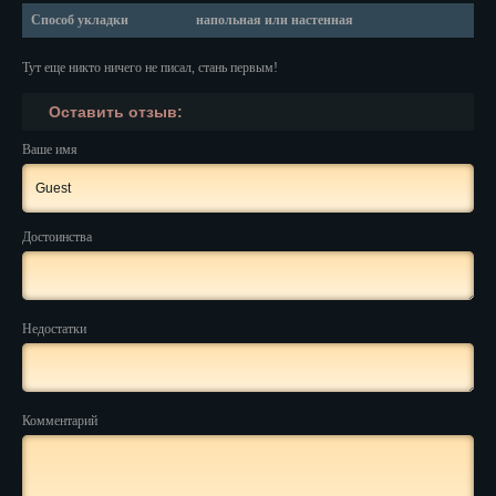
Красноярск
Способ укладки
напольная или настенная
Курган
Тут еще никто ничего не писал, стань первым!
Курск
Оставить отзыв:
Кызыл
Ваше имя
Липецк
Магадан
Достоинства
Магас
Майкоп
Недостатки
Махачкала
Мурманск
Комментарий
Набережные Челны
Назрань