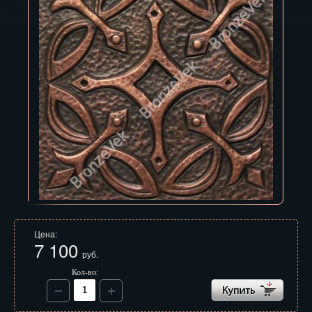
Владивосток
Владикавказ
Владимир
Волгоград
Вологда
Воронеж
Горно-Алтайск
Грозный
Цена:
Дзержинск
7 100
руб.
Екатеринбург
Кол-во:
Зеленоград