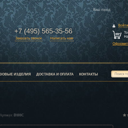
Ваш город:
Войт
+7 (495) 565-35-56
То
На
Заказать звонок
Написать нам
Оформить
ск
город
ЗОВЫЕ ИЗДЕЛИЯ
ДОСТАВКА И ОПЛАТА
КОНТАКТЫ
ск
Артикул:
D101C