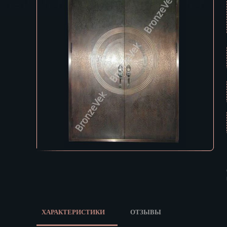
Екатеринбур
В КОРЗИНУ
Зеленоград
Иваново
Ижевск
Иркутск
Йошкар-Ола
Казань
Калининград
Калуга
Кемерово
Киров
Кострома
Краснодар
Красноярск
Курган
Курск
ХАРАКТЕРИСТИКИ
ОТЗЫВЫ
Кызыл