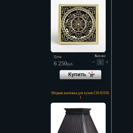
Кол-во:
Цена:
6 250
руб.
Медная вытяжка для кухни CH-031M-
1