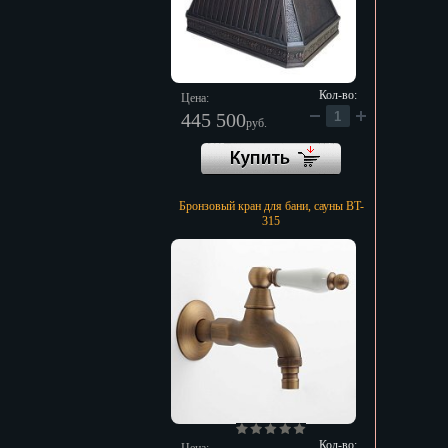
Кол-во:
Цена:
445 500
руб.
Бронзовый кран для бани, сауны BT-
315
Кол-во: