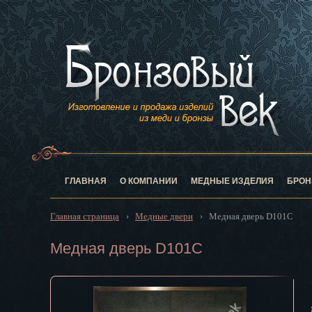
Анадырь
Архангельск
Астрахань
Барнаул
Белгород
Биробиджан
Благовещен
Брянск
Великий Нов
Владивосток
ГЛАВНАЯ
О КОМПАНИИ
МЕДНЫЕ ИЗДЕЛИЯ
БРОН
Владикавказ
Владимир
Главная страница
Медные двери
Медная дверь D101C
›
›
Волгоград
Вологда
Медная дверь D101C
Воронеж
Горно-Алтай
Грозный
Дзержинск