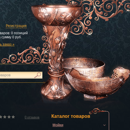
и
Регистрация
варов:
0 позиций
 сумму
0 руб.
 заказ »
Каталог товаров
0
отзывов
Мойки