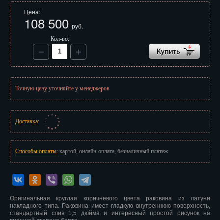
Иваново
Цена:
108 500
руб.
Ижевск
Кол-во:
Иркутск
Йошкар-Ола
Казань
Точную цену уточняйте у менеджеров
Калининград
Доставка
:
Калуга
Кемерово
Способы оплаты
: картой, онлайн-оплата, безналичный платеж
Киров
Кострома
Оригинальная круглая коричневого цвета раковина из латуни
Краснодар
накладного типа. Раковина имеет гладкую внутреннюю поверхность,
стандартный слив 1,5 дюйма и интересный простой рисунок на