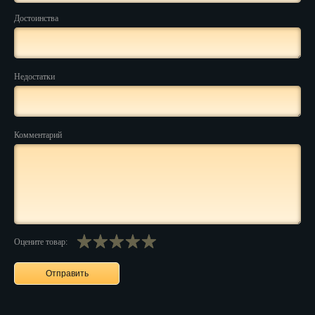
Достоинства
Нальчик
Нарьян-Мар
Недостатки
Ниж. Новгород
Новокузнецк
Комментарий
Новороссийск
Новосибирск
Новочеркасск
Норильск
Оцените товар:
Омск
Орёл
Оренбург