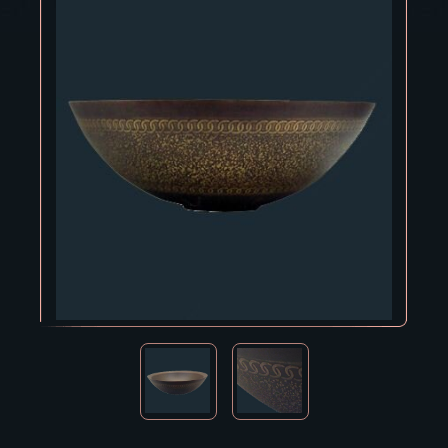
Владивосток
Владикавказ
Владимир
Волгоград
Вологда
Воронеж
Горно-Алтайск
Грозный
Дзержинск
Екатеринбург
Зеленоград