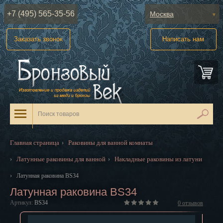
+7 (495) 565-35-56
Москва
Абакан
Заказать звонок
Написать нам
Анадырь
Архангельск
Астрахань
Барнаул
Белгород
Главная страница
Раковины для ванной комнаты
›
Биробиджан
Латунные раковины для ванной
Накладные раковины из латуни
›
›
Благовещенск
›
Латунная раковина BS34
Латунная раковина BS34
Брянск
Артикул:
BS34
0
отзывов
Великий Новгород