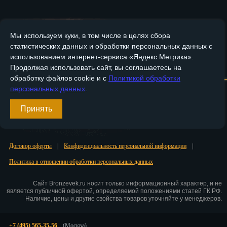
Пенза
Пермь
Мы используем куки, в том числе в целях сбора
статистических данных и обработки персональных данных с
Петрозаводск
использованием интернет-сервиса «Яндекс.Метрика».
Главная
О компании
Медные изделия
Бронзовые изделия
Продолжая использовать сайт, вы соглашаетесь на
Петр.-Камчатский
обработку файлов cookie и с
Политикой обработки
Доставка и оплата
Контакты
персональных данных
.
Подольск
Принять
Вход
Псков
Регистрация
Ростов-на-Дону
Договор оферты
|
Конфиденциальность персональной информации
|
Рязань
Политика в отношении обработки персональных данных
Салехард
Сайт Bronzevek.ru носит только информационный характер, и не
является публичной офертой, определяемой положениями статей ГК РФ.
Самара
Наличие, цены и другие свойства товаров уточняйте у менеджеров.
Санкт-Петербург
+7 (495) 565-35-56
(Москва)