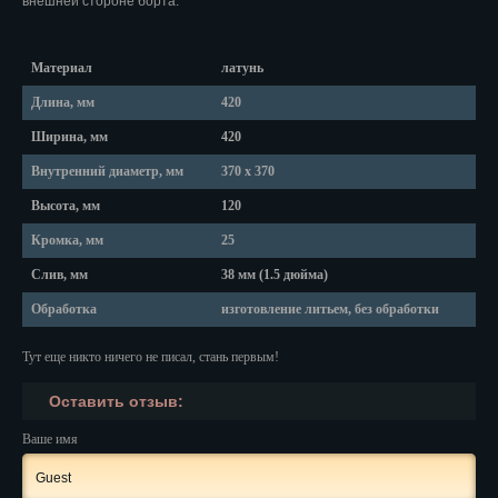
внешней стороне борта.
Красноярск
Курган
Материал
латунь
Курск
Длина, мм
420
Ширина, мм
420
Кызыл
Внутренний диаметр, мм
370 х 370
Липецк
Высота, мм
120
Магадан
Кромка, мм
25
Магас
Слив, мм
38 мм (1.5 дюйма)
Обработка
изготовление литьем, без обработки
Майкоп
Тут еще никто ничего не писал, стань первым!
Махачкала
Оставить отзыв:
Мурманск
Ваше имя
Набережные Челны
Назрань