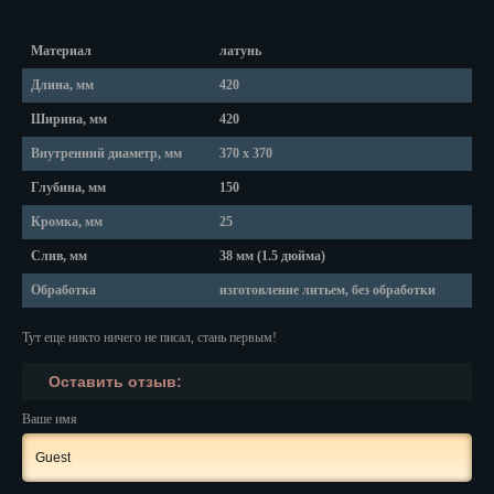
Красноярск
Курган
Материал
латунь
Длина, мм
420
Курск
Ширина, мм
420
Кызыл
Внутренний диаметр, мм
370 х 370
Липецк
Глубина, мм
150
Кромка, мм
25
Магадан
Слив, мм
38 мм (1.5 дюйма)
Магас
Обработка
изготовление литьем, без обработки
Майкоп
Тут еще никто ничего не писал, стань первым!
Махачкала
Оставить отзыв:
Мурманск
Ваше имя
Набережные Челны
Назрань