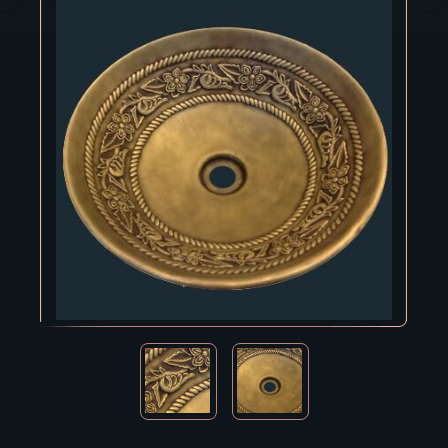
Владивосток
Владикавказ
Владимир
Волгоград
Вологда
Воронеж
Горно-Алтайск
Грозный
Дзержинск
Екатеринбург
Зеленоград