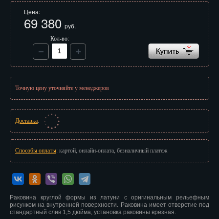
Иваново
Цена:
69 380
руб.
Ижевск
Кол-во:
Иркутск
Йошкар-Ола
Казань
Точную цену уточняйте у менеджеров
Калининград
Доставка
:
Калуга
Кемерово
Способы оплаты
: картой, онлайн-оплата, безналичный платеж
Киров
Кострома
Раковина круглой формы из латуни с оригинальным рельефным
Краснодар
рисунком на внутренней поверхности. Раковина имеет отверстие под
стандартный слив 1,5 дюйма, установка раковины врезная.