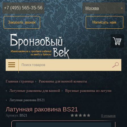
+7 (495) 565-35-56
Москва
Абакан
Заказать звонок
Написать нам
Анадырь
Архангельск
Астрахань
Барнаул
Белгород
Главная страница
Раковины для ванной комнаты
›
Биробиджан
Латунные раковины для ванной
Врезные раковины из латуни
›
›
Благовещенск
›
Латунная раковина BS21
Латунная раковина BS21
Брянск
Артикул:
BS21
0
отзывов
Великий Новгород