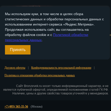
Пенза
Мы используем куки, в том числе в целях сбора
Пермь
статистических данных и обработки персональных данных с
использованием интернет-сервиса «Яндекс.Метрика».
Петрозаводск
Главная
О компании
Медные изделия
Бронзовые изделия
Продолжая использовать сайт, вы соглашаетесь на
обработку файлов cookie и с
Политикой обработки
Петр.-Камчатский
Доставка и оплата
Контакты
персональных данных
.
Подольск
Принять
Вход
Псков
Регистрация
Ростов-на-Дону
Договор оферты
|
Конфиденциальность персональной информации
|
Политика в отношении обработки персональных данных
Рязань
Сайт Bronzevek.ru носит только информационный характер, и не
Салехард
является публичной офертой, определяемой положениями статей ГК РФ.
Наличие, цены и другие свойства товаров уточняйте у менеджеров.
Самара
Санкт-Петербург
+7 (495) 565-35-56
(Москва)