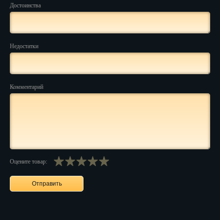
Достоинства
Нальчик
Нарьян-Мар
Недостатки
Ниж. Новгород
Новокузнецк
Комментарий
Новороссийск
Новосибирск
Новочеркасск
Норильск
Оцените товар:
Омск
Орёл
Оренбург