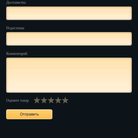
Достоинства
Нальчик
Нарьян-Мар
Недостатки
Ниж. Новгород
Новокузнецк
Комментарий
Новороссийск
Новосибирск
Новочеркасск
Норильск
Оцените товар:
Омск
Орёл
Оренбург