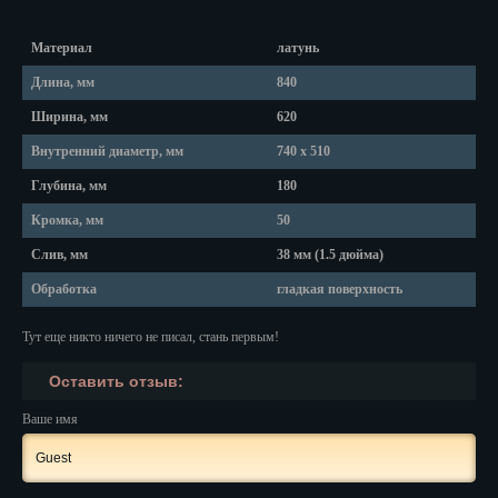
Красноярск
Материал
латунь
Курган
Длина, мм
840
Курск
Ширина, мм
620
Кызыл
Внутренний диаметр, мм
740 х 510
Липецк
Глубина, мм
180
Кромка, мм
50
Магадан
Слив, мм
38 мм (1.5 дюйма)
Магас
Обработка
гладкая поверхность
Майкоп
Тут еще никто ничего не писал, стань первым!
Махачкала
Оставить отзыв:
Мурманск
Ваше имя
Набережные Челны
Назрань