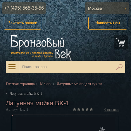
+7 (495) 565-35-56
Москва
Абакан
Заказать звонок
Написать нам
Анадырь
Архангельск
Астрахань
Барнаул
Белгород
Главная страница
Мойки
Латунные мойки для кухни
›
›
Биробиджан
›
Латунная мойка BK-1
Латунная мойка BK-1
Благовещенск
Артикул:
BK-1
0
отзывов
Брянск
Великий Новгород