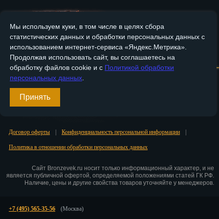
Пенза
Мы используем куки, в том числе в целях сбора
Пермь
статистических данных и обработки персональных данных с
использованием интернет-сервиса «Яндекс.Метрика».
Петрозаводск
Главная
О компании
Медные изделия
Бронзовые изделия
Продолжая использовать сайт, вы соглашаетесь на
обработку файлов cookie и с
Политикой обработки
Петр.-Камчатский
Доставка и оплата
Контакты
персональных данных
.
Подольск
Принять
Вход
Псков
Регистрация
Ростов-на-Дону
Договор оферты
|
Конфиденциальность персональной информации
|
Политика в отношении обработки персональных данных
Рязань
Сайт Bronzevek.ru носит только информационный характер, и не
Салехард
является публичной офертой, определяемой положениями статей ГК РФ.
Наличие, цены и другие свойства товаров уточняйте у менеджеров.
Самара
+7 (495) 565-35-56
(Москва)
Санкт-Петербург