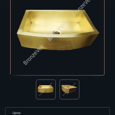
Владивосток
Владикавказ
Владимир
Волгоград
Вологда
Воронеж
Горно-Алтайск
Грозный
Дзержинск
Екатеринбург
Зеленоград
Цена: