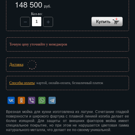
148 500
Иваново
руб.
Кол-во:
Ижевск
Иркутск
Йошкар-Ола
Точную цену уточняйте у менеджеров
Казань
Калининград
Доставка
:
Калуга
Способы оплаты
: картой, онлайн-оплата, безналичный платеж
Кемерово
Киров
Врезная мойка для кухни изготовлена из латуни. Сочетание гладкой
Кострома
поверхности и широкого фартука с плавной линией изгиба делает ее
более изящной. Для защиты от внешних факторов мойка имеет
Краснодар
специальное покрытие, но при этом не нарушается цветовая гамма
натурального металла, что делает ее по-своему уникальной.