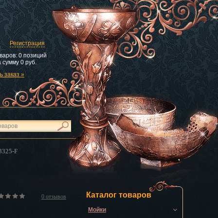
и
Регистрация
варов:
0 позиций
 сумму
0 руб.
 заказ »
3325-F
Каталог товаров
0
отзывов
Мойки