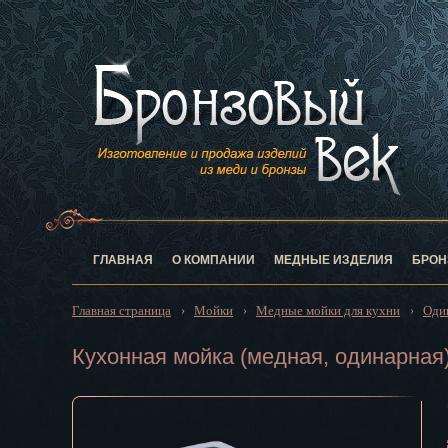
Анадырь
Архангельск
Астрахань
Барнаул
Белгород
Биробиджан
Благовещен
Брянск
Великий Нов
Владивосток
ГЛАВНАЯ
О КОМПАНИИ
МЕДНЫЕ ИЗДЕЛИЯ
БРОН
Владикавказ
Владимир
Главная страница
Мойки
Медные мойки для кухни
Оди
›
›
›
Волгоград
Вологда
Кухонная мойка (медная, одинарная
Воронеж
Горно-Алтай
Грозный
Дзержинск