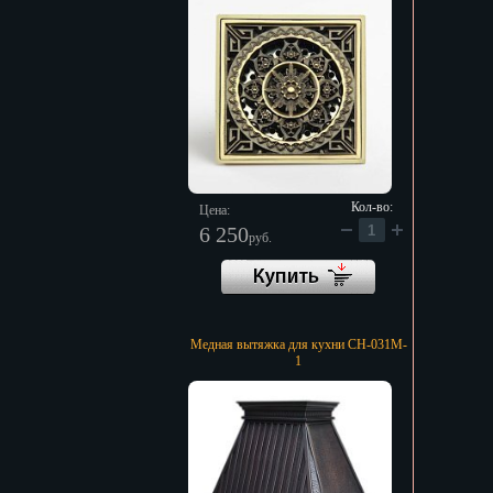
Кол-во:
Цена:
6 250
руб.
Медная вытяжка для кухни CH-031M-
1