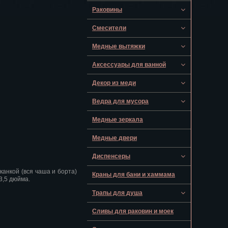
Раковины
Смесители
Медные вытяжки
Аксессуары для ванной
Декор из меди
Ведра для мусора
Медные зеркала
Медные двери
Диспенсеры
анкой (вся чаша и борта)
Краны для бани и хаммама
3,5 дюйма.
Трапы для душа
Сливы для раковин и моек