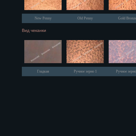
Оренбург
Пенза
Пермь
New Penny
Old Penny
Gold Bronz
Петрозаводс
Вид чеканки
Петр.-Камча
Подольск
Псков
Ростов-на-Д
Рязань
Салехард
Гладкая
Ручное зерно 1
Ручное зерно
Самара
Санкт-Петер
Саранск
Саратов
Севастополь
Симферопо
Смоленск
Сочи