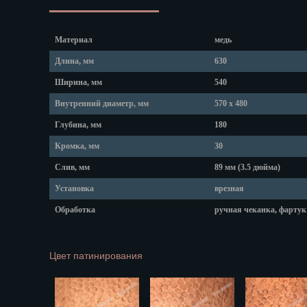
Липецк
Магадан
Магас
Материал
медь
Майкоп
Длина, мм
630
Махачкала
Ширина, мм
540
Мурманск
Набережные
Внутренний диаметр, мм
570 х 480
Назрань
Глубина, мм
180
Нальчик
Кромка, мм
30
Нарьян-Мар
Слив, мм
89 мм (3.5 дюйма)
Ниж. Новгор
Установка
врезная
Новокузнецк
Новороссийс
Обработка
ручная чеканка, фартук
Новосибирск
Новочеркасс
Цвет патинирования
Норильск
Омск
Орёл