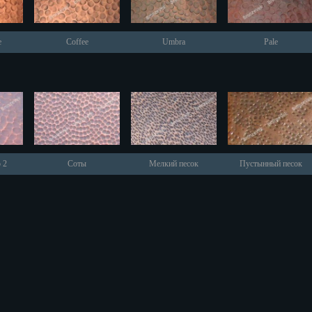
e
Coffee
Umbra
Pale
к
тский
ону
 2
Соты
Мелкий песок
Пустынный песок
бург
ль