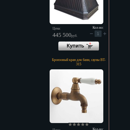
Кол-во:
Цена:
445 500
руб.
Бронзовый кран для бани, сауны BT-
315
Кол-во: