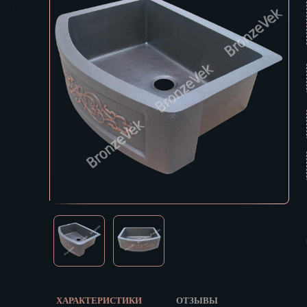
Екатеринбур
В КОРЗИНУ
Зеленоград
Иваново
Ижевск
Иркутск
Йошкар-Ола
Казань
Калининград
Калуга
Кемерово
Киров
Кострома
Краснодар
Красноярск
Курган
Курск
Кызыл
ХАРАКТЕРИСТИКИ
ОТЗЫВЫ