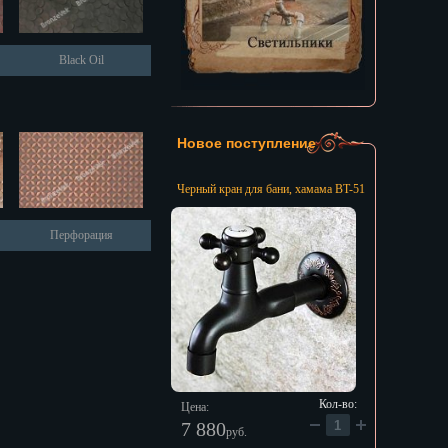
Black Oil
Новое поступление
Черный кран для бани, хамама BT-51
Перфорация
Кол-во:
Цена:
7 880
руб.