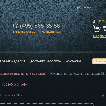
Ваш город:
Войт
+7 (495) 565-35-56
То
На
Заказать звонок
Написать нам
Оформить
ск
город
ЗОВЫЕ ИЗДЕЛИЯ
ДОСТАВКА И ОПЛАТА
КОНТАКТЫ
нарные медные мойки с фартуком
Кухонная мойка (медная, одинарная) KS-
›
) KS-3325-F
ск
Артикул:
KS-3325-F