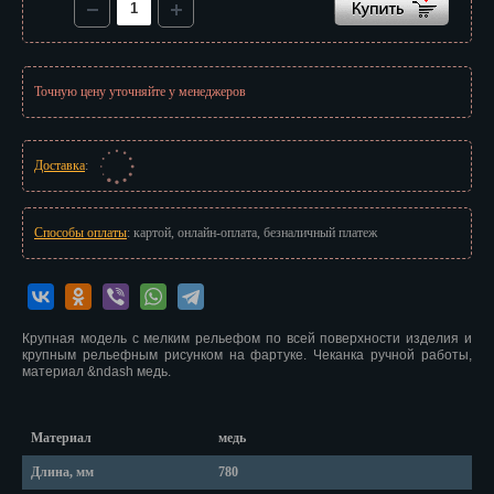
Красноярск
Курган
Точную цену уточняйте у менеджеров
Курск
Кызыл
Доставка
:
Липецк
Магадан
Способы оплаты
: картой, онлайн-оплата, безналичный платеж
Магас
Майкоп
Крупная модель с мелким рельефом по всей поверхности изделия и
крупным рельефным рисунком на фартуке. Чеканка ручной работы,
Махачкала
материал &ndash медь.
Мурманск
Материал
медь
Набережные Челны
Длина, мм
780
Назрань