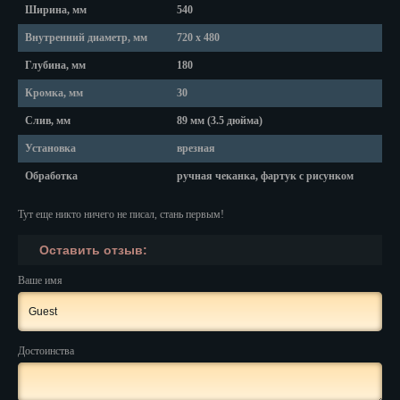
Ширина, мм
540
Нальчик
Внутренний диаметр, мм
720 х 480
Глубина, мм
180
Нарьян-Мар
Кромка, мм
30
Ниж. Новгород
Слив, мм
89 мм (3.5 дюйма)
Новокузнецк
Установка
врезная
Новороссийск
Обработка
ручная чеканка, фартук с рисунком
Новосибирск
Тут еще никто ничего не писал, стань первым!
Новочеркасск
Оставить отзыв:
Ваше имя
Норильск
Омск
Достоинства
Орёл
Оренбург