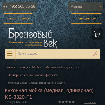
+7 (495) 565-35-56
Москва
Абакан
Заказать звонок
Написать нам
Анадырь
Архангельск
Астрахань
Барнаул
Белгород
Главная страница
Мойки
Медные мойки для кухни
›
›
Биробиджан
Одинарные медные мойки с фартуком
›
Благовещенск
›
Кухонная мойка (медная, одинарная) KS-3320-F1
Кухонная мойка (медная, одинарная)
Брянск
KS-3320-F1
Великий Новгород
Артикул:
KS-3320-F1
0
отзывов