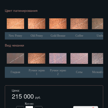
Иваново
Цвет патинирования
Ижевск
Иркутск
Йошкар-Ола
New Penny
Old Penny
Gold Bronze
Coffee
Umbra
Казань
Вид чеканки
Калининград
Калуга
Кемерово
Ручное зерно
Ручное зерно
Гладкая
Соты
Мелкий песо
1
2
Киров
Кострома
Цена:
215 000
руб.
Краснодар
Кол-во: