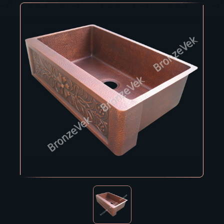
Владивосток
Владикавказ
Владимир
Волгоград
Вологда
Воронеж
Горно-Алтайск
Грозный
Дзержинск
Екатеринбург
Зеленоград