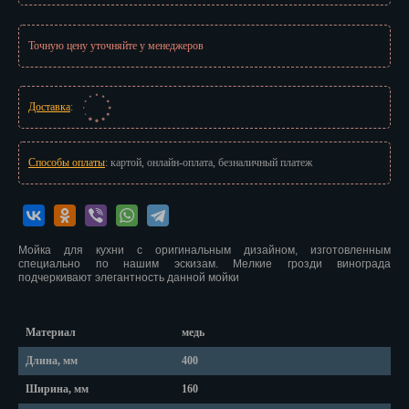
Красноярск
Курган
Точную цену уточняйте у менеджеров
Курск
Доставка
:
Кызыл
Липецк
Способы оплаты
: картой, онлайн-оплата, безналичный платеж
Магадан
Магас
Мойка для кухни с оригинальным дизайном, изготовленным
Майкоп
специально по нашим эскизам. Мелкие грозди винограда
подчеркивают элегантность данной мойки
Махачкала
Мурманск
Материал
медь
Длина, мм
400
Набережные Челны
Ширина, мм
160
Назрань