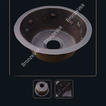
Владивосток
Владикавказ
Владимир
Волгоград
Вологда
Воронеж
Горно-Алтайск
Грозный
Дзержинск
Екатеринбург
Зеленоград