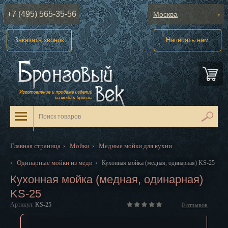
+7 (495) 565-35-56
Москва
Абакан
Заказать звонок
Написать нам
Анадырь
Архангельск
Астрахань
Барнаул
Белгород
Главная страница
Мойки
Медные мойки для кухни
›
›
Биробиджан
Одинарные мойки из меди
›
›
Кухонная мойка (медная, одинарная) KS-25
Кухонная мойка (медная, одинарная)
Благовещенск
KS-25
Брянск
Артикул:
KS-25
0
отзывов
Великий Новгород