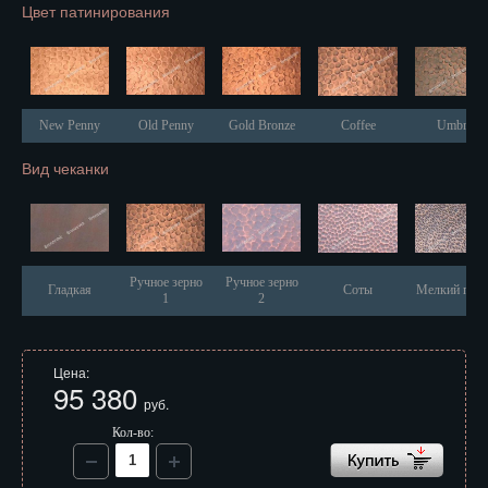
Цвет патинирования
Иваново
Ижевск
Иркутск
New Penny
Old Penny
Gold Bronze
Coffee
Umbra
Йошкар-Ола
Вид чеканки
Казань
Калининград
Калуга
Ручное зерно
Ручное зерно
Гладкая
Соты
Мелкий песо
1
2
Кемерово
Киров
Цена:
95 380
руб.
Кострома
Кол-во:
Краснодар