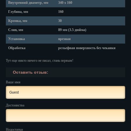
Внутренний диаметр, мм
340 х 160
Нальчик
Глубина, мм
160
Кромка, мм
30
Нарьян-Мар
Слив, мм
89 мм (3.5 дюйма)
Ниж. Новгород
Установка
врезная
Новокузнецк
Обработка
рельефная поверхность без чеканки
Новороссийск
Тут еще никто ничего не писал, стань первым!
Новосибирск
Оставить отзыв:
Новочеркасск
Ваше имя
Норильск
Омск
Достоинства
Орёл
Оренбург
Недостатки