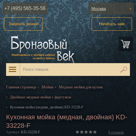
+7 (495) 565-35-56
Москва
Абакан
Заказать звонок
Написать нам
Анадырь
Архангельск
Астрахань
Барнаул
Белгород
Главная страница
Мойки
Медные мойки для кухни
›
›
Биробиджан
Двойные медные мойки с фартуком
›
Благовещенск
›
Кухонная мойка (медная, двойная) KD-33228-F
Кухонная мойка (медная, двойная) KD-
Брянск
33228-F
Великий Новгород
Артикул:
KD-33228-F
0
отзывов