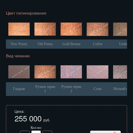
Иваново
Цвет патинирования
Ижевск
Иркутск
Йошкар-Ола
New Penny
Old Penny
Gold Bronze
Coffee
Umbra
Казань
Вид чеканки
Калининград
Калуга
Кемерово
Ручное зерно
Ручное зерно
Гладкая
Соты
Мелкий песо
1
2
Киров
Кострома
Цена:
255 000
руб.
Краснодар
Кол-во: