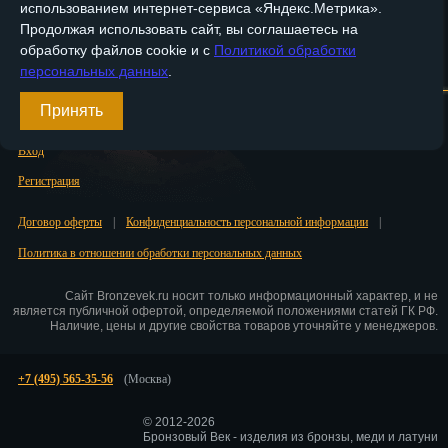
использованием интернет-сервиса «Яндекс.Метрика».
Саранск
Продолжая использовать сайт, вы соглашаетесь на
обработку файлов cookie и с
Политикой обработки
Саратов
Главная
О компании
Медные изделия
Бронзовые изделия
персональных данных
.
Севастополь
Доставка и оплата
Контакты
Принять
Симферополь
Вход
Смоленск
Регистрация
Сочи
Договор оферты
|
Конфиденциальность персональной информации
|
Политика в отношении обработки персональных данных
Ставрополь
Сайт Bronzevek.ru носит только информационный характер, и не
Сургут
является публичной офертой, определяемой положениями статей ГК РФ.
Наличие, цены и другие свойства товаров уточняйте у менеджеров.
Сызрань
+7 (495) 565-35-56
(Москва)
Сыктывкар
Тамбов
© 2012-2026
Бронзовый Век - изделия из бронзы, меди и латуни