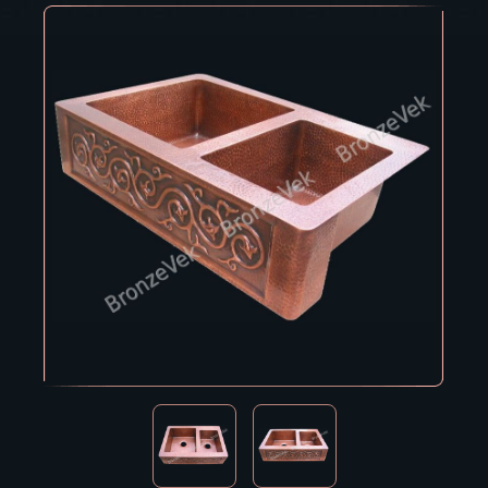
Владивосток
Владикавказ
Владимир
Волгоград
Вологда
Воронеж
Горно-Алтайск
Грозный
Дзержинск
Екатеринбург
Зеленоград