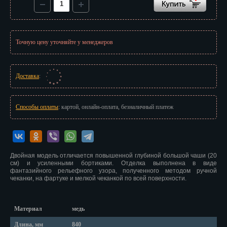
Красноярск
Курган
Точную цену уточняйте у менеджеров
Курск
Кызыл
Доставка
:
Липецк
Магадан
Способы оплаты
: картой, онлайн-оплата, безналичный платеж
Магас
Майкоп
Двойная модель отличается повышенной глубиной большой чаши (20
см) и усиленными бортиками. Отделка выполнена в виде
Махачкала
фантазийного рельефного узора, полученного методом ручной
чеканки, на фартуке и мелкой чеканкой по всей поверхности.
Мурманск
Набережные Челны
Материал
медь
Длина, мм
840
Назрань