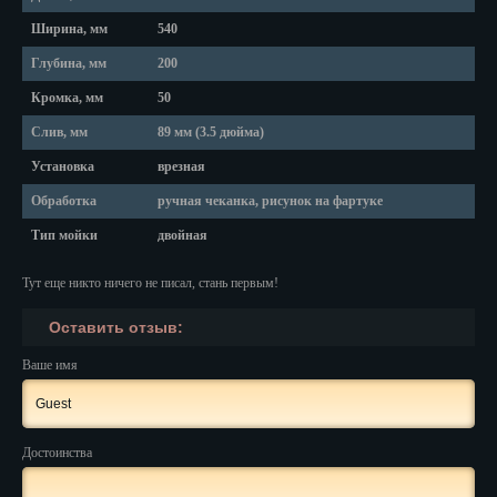
Ширина, мм
540
Нальчик
Глубина, мм
200
Нарьян-Мар
Кромка, мм
50
Ниж. Новгород
Слив, мм
89 мм (3.5 дюйма)
Установка
врезная
Новокузнецк
Обработка
ручная чеканка, рисунок на фартуке
Новороссийск
Тип мойки
двойная
Новосибирск
Тут еще никто ничего не писал, стань первым!
Новочеркасск
Оставить отзыв:
Норильск
Ваше имя
Омск
Орёл
Достоинства
Оренбург