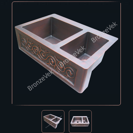
Владивосток
Владикавказ
Владимир
Волгоград
Вологда
Воронеж
Горно-Алтайск
Грозный
Дзержинск
Екатеринбург
Зеленоград