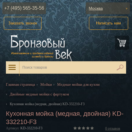
+7 (495) 565-35-56
Москва
Абакан
Заказать звонок
Написать нам
Анадырь
Архангельск
Астрахань
Барнаул
Белгород
Главная страница
Мойки
Медные мойки для кухни
›
›
Биробиджан
Двойные медные мойки с фартуком
›
Благовещенск
›
Кухонная мойка (медная, двойная) KD-332210-F3
Кухонная мойка (медная, двойная) KD-
Брянск
332210-F3
Великий Новгород
Артикул:
KD-332210-F3
0
отзывов