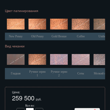
Иваново
Цвет патинирования
Ижевск
Иркутск
Йошкар-Ола
New Penny
Old Penny
Gold Bronze
Coffee
Umbra
Казань
Вид чеканки
Калининград
Калуга
Кемерово
Ручное зерно
Ручное зерно
Гладкая
Соты
Мелкий песо
1
2
Киров
Кострома
Цена:
259 500
руб.
Краснодар
Кол-во: