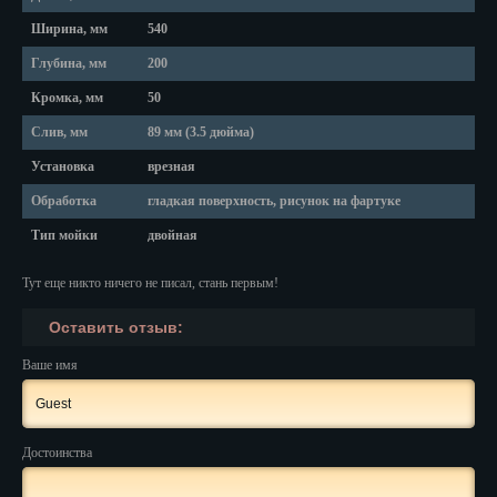
Ширина, мм
540
Нальчик
Глубина, мм
200
Нарьян-Мар
Кромка, мм
50
Ниж. Новгород
Слив, мм
89 мм (3.5 дюйма)
Установка
врезная
Новокузнецк
Обработка
гладкая поверхность, рисунок на фартуке
Новороссийск
Тип мойки
двойная
Новосибирск
Тут еще никто ничего не писал, стань первым!
Новочеркасск
Оставить отзыв:
Норильск
Ваше имя
Омск
Орёл
Достоинства
Оренбург