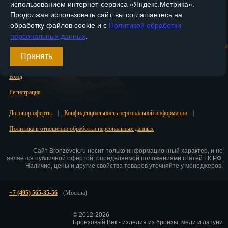
использованием интернет-сервиса «Яндекс.Метрика».
Саранск
Продолжая использовать сайт, вы соглашаетесь на
обработку файлов cookie и с
Политикой обработки
Саратов
Главная
О компании
Медные изделия
Бронзовые изделия
персональных данных
.
Севастополь
Доставка и оплата
Контакты
Принять
Симферополь
Вход
Смоленск
Регистрация
Сочи
Договор оферты
|
Конфиденциальность персональной информации
|
Политика в отношении обработки персональных данных
Ставрополь
Сайт Bronzevek.ru носит только информационный характер, и не
Сургут
является публичной офертой, определяемой положениями статей ГК РФ.
Наличие, цены и другие свойства товаров уточняйте у менеджеров.
Сызрань
+7 (495) 565-35-56
(Москва)
Сыктывкар
Тамбов
© 2012-2026
Бронзовый Век - изделия из бронзы, меди и латуни