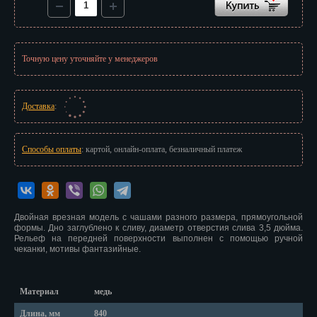
Красноярск
Курган
Точную цену уточняйте у менеджеров
Курск
Кызыл
Доставка
:
Липецк
Магадан
Способы оплаты
: картой, онлайн-оплата, безналичный платеж
Магас
Майкоп
Двойная врезная модель с чашами разного размера, прямоугольной
формы. Дно заглублено к сливу, диаметр отверстия слива 3,5 дюйма.
Махачкала
Рельеф на передней поверхности выполнен с помощью ручной
чеканки, мотивы фантазийные.
Мурманск
Набережные Челны
Материал
медь
Длина, мм
840
Назрань