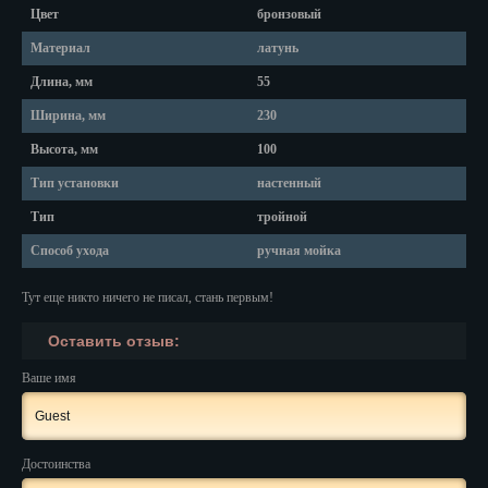
Красноярск
Цвет
бронзовый
Курган
Материал
латунь
Длина, мм
55
Курск
Ширина, мм
230
Кызыл
Высота, мм
100
Липецк
Тип установки
настенный
Тип
тройной
Магадан
Способ ухода
ручная мойка
Магас
Тут еще никто ничего не писал, стань первым!
Майкоп
Оставить отзыв:
Махачкала
Ваше имя
Мурманск
Набережные Челны
Достоинства
Назрань