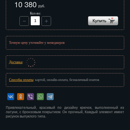
10 380
Иваново
руб.
Кол-во:
Ижевск
Иркутск
Йошкар-Ола
Точную цену уточняйте у менеджеров
Казань
Калининград
Доставка
:
Калуга
Способы оплаты
: картой, онлайн-оплата, безналичный платеж
Кемерово
Киров
Привлекательный, красивый по дизайну крючок, выполненный из
Кострома
латуни, с бронзовым покрытием. Он прочный, Каждый элемент имеет
рисунок выпуклого типа.
Краснодар