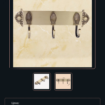
Владивосток
Владикавказ
Владимир
Волгоград
Вологда
Воронеж
Горно-Алтайск
Грозный
Дзержинск
Екатеринбург
Зеленоград
Цена: