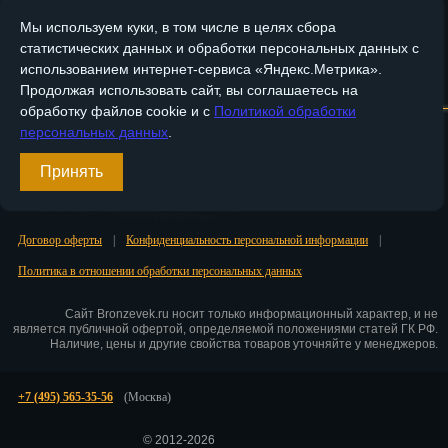
Мы используем куки, в том числе в целях сбора
Пенза
статистических данных и обработки персональных данных с
Пермь
использованием интернет-сервиса «Яндекс.Метрика».
Главная
О компании
Медные изделия
Бронзовые изделия
Продолжая использовать сайт, вы соглашаетесь на
Петрозаводск
обработку файлов cookie и с
Политикой обработки
Доставка и оплата
Контакты
персональных данных
.
Петр.-Камчатский
Вход
Принять
Подольск
Регистрация
Псков
Договор оферты
|
Конфиденциальность персональной информации
|
Ростов-на-Дону
Политика в отношении обработки персональных данных
Рязань
Сайт Bronzevek.ru носит только информационный характер, и не
является публичной офертой, определяемой положениями статей ГК РФ.
Наличие, цены и другие свойства товаров уточняйте у менеджеров.
Салехард
Самара
+7 (495) 565-35-56
(Москва)
Санкт-Петербург
© 2012-2026