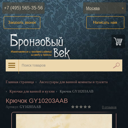
+7 (495) 565-35-56
Москва
Абакан
Заказать звонок
Написать нам
Анадырь
Архангельск
Астрахань
Барнаул
Белгород
Главная страница
Аксессуары для ванной комнаты и туалета
›
Биробиджан
Крючки для ванной и кухни
›
›
Крючок GY10203AAB
Крючок GY10203AAB
Благовещенск
Артикул:
GY10203AAB
0
отзывов
Брянск
Великий Новгород