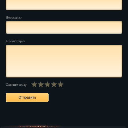
Нальчик
Недостатки
Нарьян-Мар
Ниж. Новгород
Комментарий
Новокузнецк
Новороссийск
Новосибирск
Новочеркасск
Оцените товар:
Норильск
Омск
Орёл
Оренбург