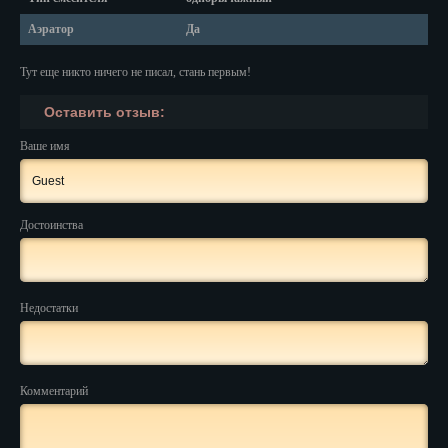
Аэратор
Да
Нальчик
Тут еще никто ничего не писал, стань первым!
Нарьян-Мар
Оставить отзыв:
Ниж. Новгород
Ваше имя
Новокузнецк
Новороссийск
Достоинства
Новосибирск
Новочеркасск
Недостатки
Норильск
Омск
Комментарий
Орёл
Оренбург