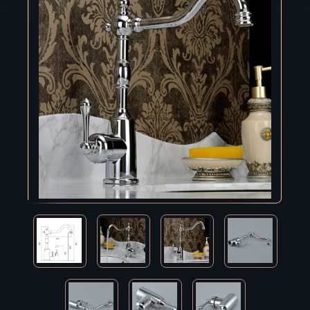
Владивосток
Владикавказ
Владимир
Волгоград
Вологда
Воронеж
Горно-Алтайск
Грозный
Дзержинск
Екатеринбург
Зеленоград