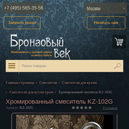
+7 (495) 565-35-56
Москва
Абакан
Заказать звонок
Написать нам
Анадырь
Архангельск
Астрахань
Барнаул
Белгород
Главная страница
Смесители
Смесители для кухни
›
›
Биробиджан
Смесители для кухни хром
›
›
Хромированный смеситель KZ-102G
Хромированный смеситель KZ-102G
Благовещенск
Артикул:
KZ-102G
0
отзывов
Брянск
Великий Новгород