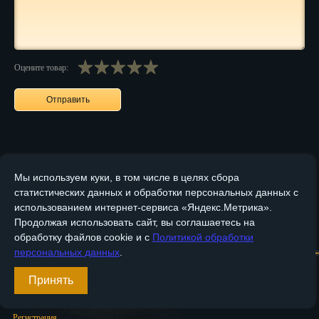
Пенза
Пермь
Оцените товар:
Петрозаводск
Петр.-Камчатский
Подольск
Псков
Мы используем куки, в том числе в целях сбора
Ростов-на-Дону
статистических данных и обработки персональных данных с
использованием интернет-сервиса «Яндекс.Метрика».
Рязань
Продолжая использовать сайт, вы соглашаетесь на
Главная
О компании
Медные изделия
Бронзовые изделия
обработку файлов cookie и с
Политикой обработки
Салехард
персональных данных
.
Доставка и оплата
Контакты
Самара
Принять
Вход
Санкт-Петербург
Регистрация