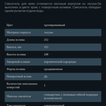
Красноярск
Смеситель для моек отличается прочным корпусом из латуни.Он
выполнен в цвете хром, с поворотным изливом. Смеситель обладает
Курган
одним рычагом подачи воды.
Курск
Цвет
хромированный
Кызыл
Материал корпуса
латунь
Липецк
Длина излива
212
Высота, мм
312
Магадан
Высота излива
240
Магас
Запорный клапан
керамический картридж
Майкоп
Форма излива
традиционная
Поворотный излив
Да
Махачкала
Количество монтажных
1
Мурманск
отверстий
стандартное, с помощью гибкой подводки
Набережные Челны
Монтаж смесителя
(в комплекте)
Назрань
Тип смесителя
однорычажный