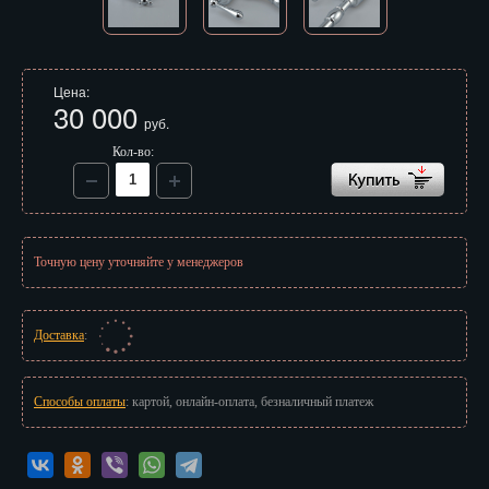
Иваново
Ижевск
Цена:
Иркутск
30 000
руб.
Йошкар-Ола
Кол-во:
Казань
Калининград
Точную цену уточняйте у менеджеров
Калуга
Кемерово
Доставка
:
Киров
Способы оплаты
: картой, онлайн-оплата, безналичный платеж
Кострома
Краснодар