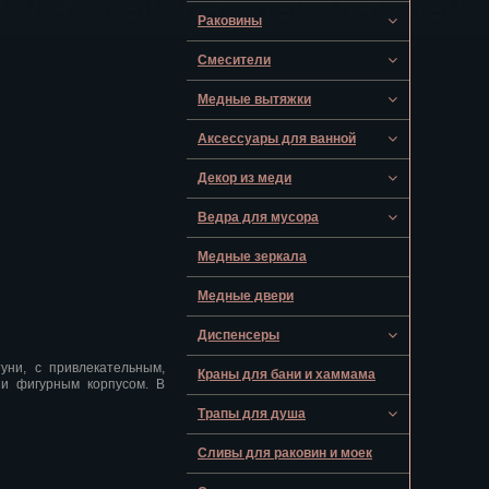
Раковины
Смесители
Медные вытяжки
Аксессуары для ванной
Декор из меди
Ведра для мусора
Медные зеркала
Медные двери
Диспенсеры
уни, с привлекательным,
Краны для бани и хаммама
 и фигурным корпусом. В
Трапы для душа
Сливы для раковин и моек