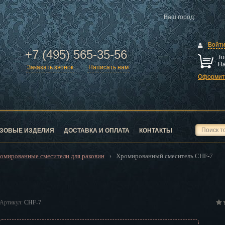
Ваш город:
Войт
+7 (495) 565-35-56
То
На
Заказать звонок
Написать нам
Оформить
ск
город
ЗОВЫЕ ИЗДЕЛИЯ
ДОСТАВКА И ОПЛАТА
КОНТАКТЫ
омированные смесители для раковин
Хромированный смеситель CHF-7
›
ск
Артикул:
CHF-7