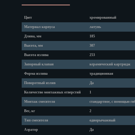
Липецк
Магадан
Магас
Цвет
хромированный
Майкоп
Материал корпуса
латунь
Махачкала
Длина, мм
185
Мурманск
Набережные
Высота, мм
307
Назрань
Высота излива
253
Нальчик
Запорный клапан
керамический картридж
Нарьян-Мар
Форма излива
традиционная
Ниж. Новгор
Поворотный излив
Да
Новокузнецк
Новороссийс
Количество монтажных отверстий
1
Новосибирск
Монтаж смесителя
стандартное, с помощью ги
Новочеркасс
Вес, кг
2
Норильск
Тип смесителя
однорычажный
Омск
Орёл
Аэратор
Да