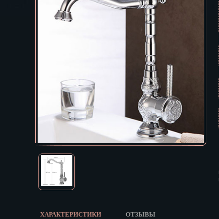
Екатеринбур
В КОРЗИНУ
Зеленоград
Иваново
Ижевск
Иркутск
Йошкар-Ола
Казань
Калининград
Калуга
Кемерово
Киров
Кострома
Краснодар
Красноярск
Курган
Курск
Кызыл
ХАРАКТЕРИСТИКИ
ОТЗЫВЫ