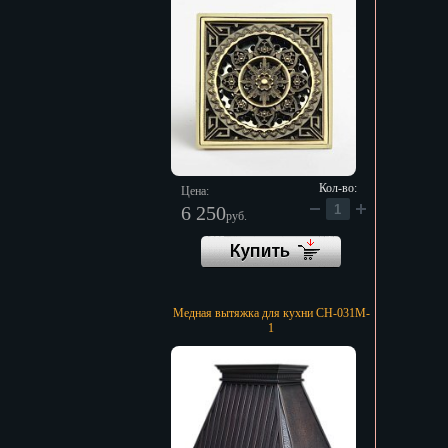
Кол-во:
Цена:
6 250
руб.
Медная вытяжка для кухни CH-031M-
1