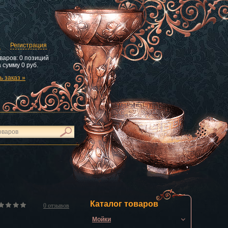
и
Регистрация
варов:
0 позиций
 сумму
0 руб.
 заказ »
Каталог товаров
0
отзывов
Мойки