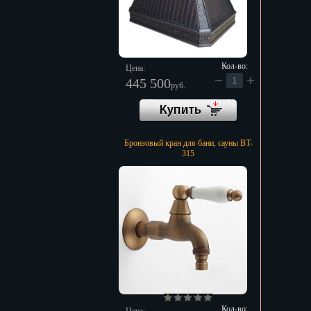
Кол-во:
Цена:
445 500
руб.
Бронзовый кран для бани, сауны BT-
315
Кол-во: