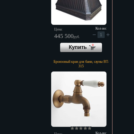
Кол-во:
Цена:
445 500
руб.
Бронзовый кран для бани, сауны BT-
315
Кол-во: