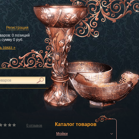
и
Регистрация
варов:
0 позиций
 сумму
0 руб.
 заказ »
Каталог товаров
0
отзывов
Мойки