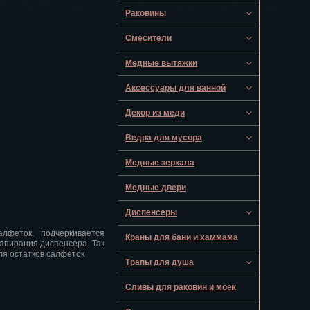
Раковины
Смесители
Медные вытяжки
Аксессуары для ванной
Декор из меди
Ведра для мусора
Медные зеркала
Медные двери
Диспенсеры
лфеток, подчеркивается
Краны для бани и хаммама
запирания диспенсера. Так
ля остатков салфеток
Трапы для душа
Сливы для раковин и моек