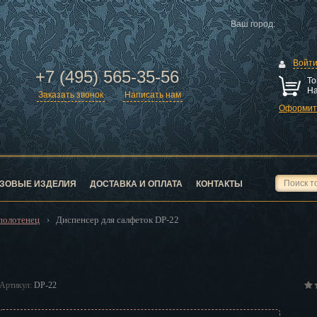
Ваш город:
Войт
+7 (495) 565-35-56
То
На
Заказать звонок
Написать нам
Оформить
ск
город
ЗОВЫЕ ИЗДЕЛИЯ
ДОСТАВКА И ОПЛАТА
КОНТАКТЫ
полотенец
Диспенсер для салфеток DP-22
›
ск
Артикул:
DP-22