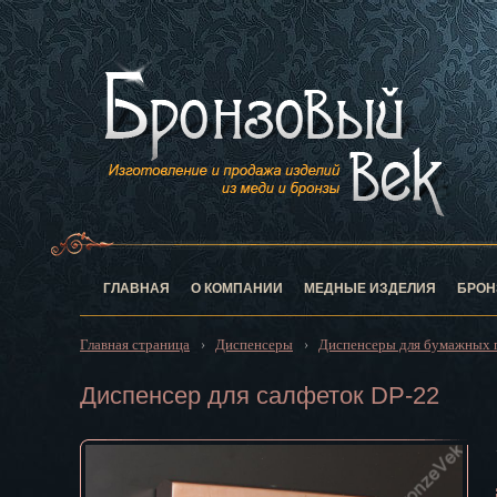
Анадырь
Архангельск
Астрахань
Барнаул
Белгород
Биробиджан
Благовещен
Брянск
Великий Нов
Владивосток
ГЛАВНАЯ
О КОМПАНИИ
МЕДНЫЕ ИЗДЕЛИЯ
БРОН
Владикавказ
Владимир
Главная страница
Диспенсеры
Диспенсеры для бумажных 
›
›
Волгоград
Вологда
Диспенсер для салфеток DP-22
Воронеж
Горно-Алтай
Грозный
Дзержинск