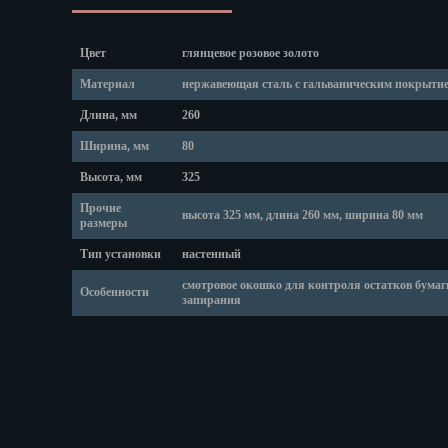
Липецк
Магадан
Магас
Цвет
глянцевое розовое золото
Майкоп
Материал
нержавеющая сталь с гальваническим покрыти
Махачкала
Длина, мм
260
Мурманск
Ширина, мм
80
Набережные
Назрань
Высота, мм
325
Нальчик
Прочие
высота 325 мм, длина 260 мм, ширина 80 мм
размеры
Нарьян-Мар
Ниж. Новгор
Тип установки
настенный
Новокузнецк
смотровое окошко для контроля остатков бумаг
Особенности
запирания
Новороссийс
Новосибирск
Новочеркасс
Норильск
Омск
Орёл