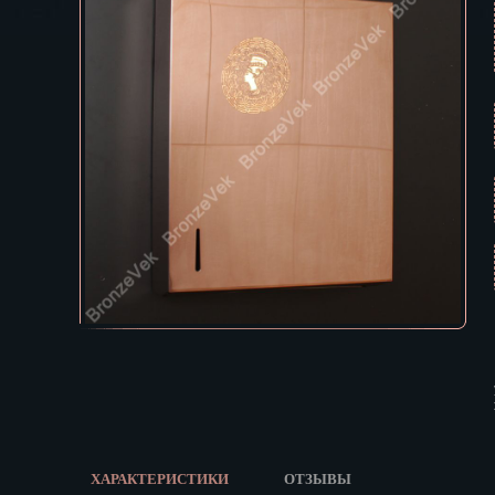
Екатеринбур
В КОРЗИНУ
Зеленоград
Иваново
Ижевск
Иркутск
Йошкар-Ола
Казань
Калининград
Калуга
Кемерово
Киров
Кострома
Краснодар
Красноярск
Курган
Курск
Кызыл
ХАРАКТЕРИСТИКИ
ОТЗЫВЫ