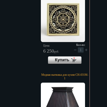
Кол-во:
Цена:
6 250
руб.
Медная вытяжка для кухни CH-031M-
1