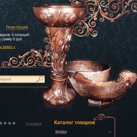
и
Регистрация
варов:
0 позиций
 сумму
0 руб.
 заказ »
Каталог товаров
0
отзывов
Мойки