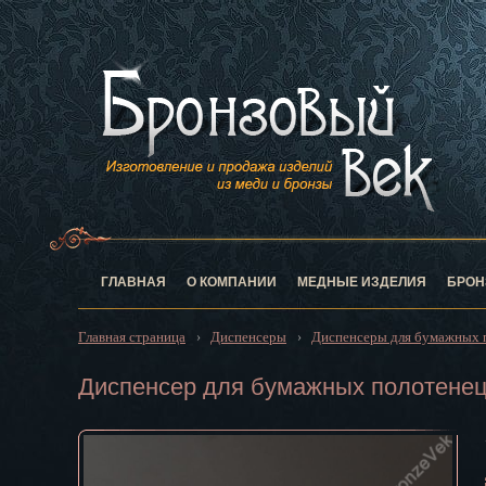
Анадырь
Архангельск
Астрахань
Барнаул
Белгород
Биробиджан
Благовещен
Брянск
Великий Нов
Владивосток
ГЛАВНАЯ
О КОМПАНИИ
МЕДНЫЕ ИЗДЕЛИЯ
БРОН
Владикавказ
Владимир
Главная страница
Диспенсеры
Диспенсеры для бумажных 
›
›
Волгоград
Вологда
Диспенсер для бумажных полотенец
Воронеж
Горно-Алтай
Грозный
Дзержинск