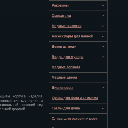
Раковины
Смесители
Медные вытяжки
Аксессуары для ванной
Декор из меди
Ведра для мусора
Медные зеркала
Медные двери
Диспенсеры
ащиты корпуса изделия.
Краны для бани и хаммама
тенный тип крепления, а
игинальный внешний вид
Трапы для душа
гольной формой
Сливы для раковин и моек