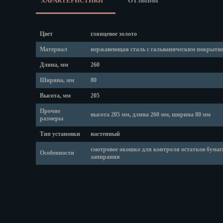
ХАРАКТЕРИСТИКИ
ОТЗЫВЫ
Липецк
Магадан
Магас
Цвет
глянцевое золото
Майкоп
Материал
нержавеющая сталь с гальваническим покрыти
Махачкала
Мурманск
Длина, мм
260
Набережные
Ширина, мм
80
Назрань
Высота, мм
205
Нальчик
Прочие
Нарьян-Мар
высота 205 мм, длина 260 мм, ширина 80 мм
размеры
Ниж. Новгор
Тип установки
настенный
Новокузнецк
смотровое окошко для контроля остатков бумаг
Новороссийс
Особенности
запирания
Новосибирск
Новочеркасс
Норильск
Омск
Орёл