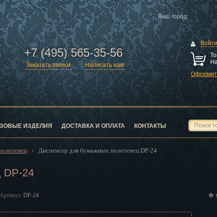
Ваш город:
Войт
+7 (495) 565-35-56
То
На
Заказать звонок
Написать нам
Оформить
ск
город
ЗОВЫЕ ИЗДЕЛИЯ
ДОСТАВКА И ОПЛАТА
КОНТАКТЫ
полотенец
Диспенсер для бумажных полотенец DP-24
›
 DP-24
ск
Артикул:
DP-24