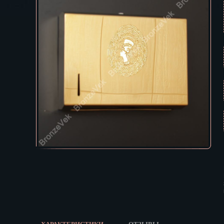
Екатеринбур
В КОРЗИНУ
Зеленоград
Иваново
Ижевск
Иркутск
Йошкар-Ола
Казань
Калининград
Калуга
Кемерово
Киров
Кострома
Краснодар
Красноярск
Курган
Курск
Кызыл