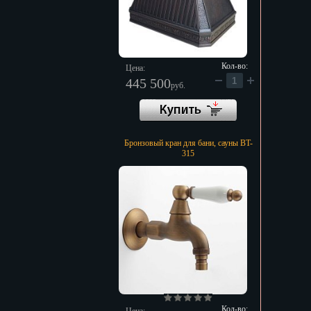
Кол-во:
Цена:
445 500
руб.
Бронзовый кран для бани, сауны BT-
315
Кол-во: