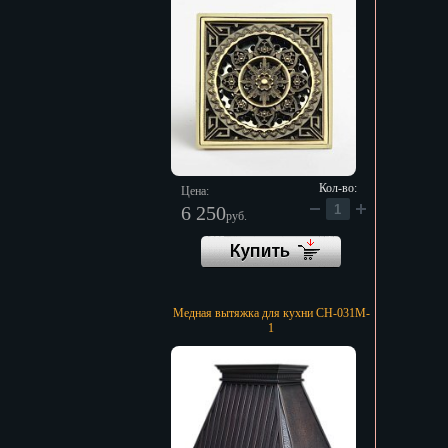
Кол-во:
Цена:
6 250
руб.
Медная вытяжка для кухни CH-031M-
1