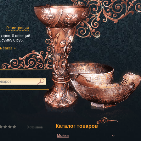
и
Регистрация
варов:
0 позиций
 сумму
0 руб.
 заказ »
Каталог товаров
0
отзывов
Мойки