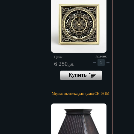
Кол-во:
Цена:
6 250
руб.
Медная вытяжка для кухни CH-031M-
1