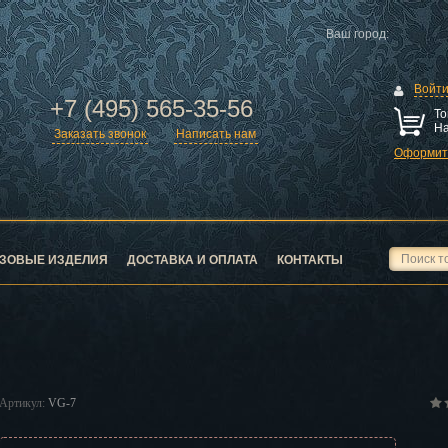
Ваш город:
Войт
+7 (495) 565-35-56
То
На
Заказать звонок
Написать нам
Оформить
ск
город
ЗОВЫЕ ИЗДЕЛИЯ
ДОСТАВКА И ОПЛАТА
КОНТАКТЫ
ск
Артикул:
VG-7