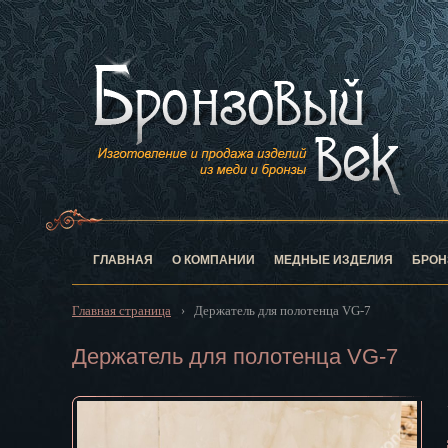
Анадырь
Архангельск
Астрахань
Барнаул
Белгород
Биробиджан
Благовещен
Брянск
Великий Нов
Владивосток
ГЛАВНАЯ
О КОМПАНИИ
МЕДНЫЕ ИЗДЕЛИЯ
БРОН
Владикавказ
Владимир
Главная страница
Держатель для полотенца VG-7
›
Волгоград
Вологда
Держатель для полотенца VG-7
Воронеж
Горно-Алтай
Грозный
Дзержинск