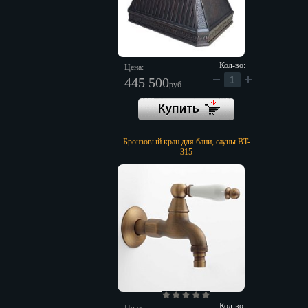
Кол-во:
Цена:
445 500
руб.
Бронзовый кран для бани, сауны BT-
315
Кол-во: