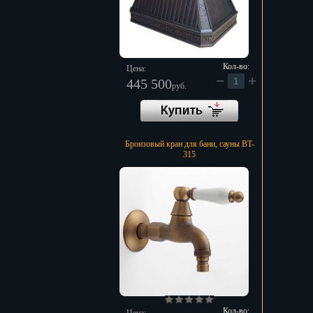
Кол-во:
Цена:
445 500
руб.
Бронзовый кран для бани, сауны BT-
315
Кол-во: