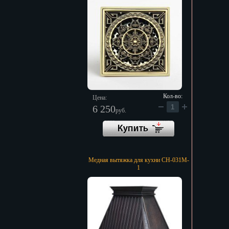
Кол-во:
Цена:
6 250
руб.
Медная вытяжка для кухни CH-031M-
1