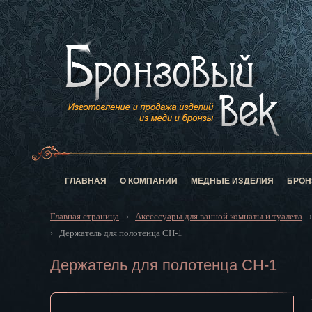
Анадырь
Архангельск
Астрахань
Барнаул
Белгород
Биробиджан
Благовещен
Брянск
Великий Нов
Владивосток
ГЛАВНАЯ
О КОМПАНИИ
МЕДНЫЕ ИЗДЕЛИЯ
БРОН
Владикавказ
Владимир
Главная страница
Аксессуары для ванной комнаты и туалета
›
Волгоград
Держатель для полотенца CH-1
›
Вологда
Воронеж
Держатель для полотенца CH-1
Горно-Алтай
Грозный
Дзержинск