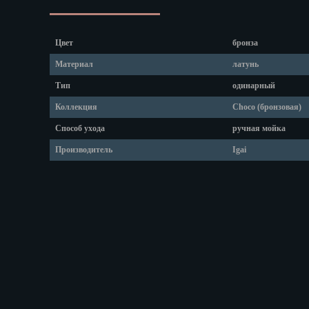
Липецк
Магадан
Магас
Цвет
бронза
Майкоп
Материал
латунь
Махачкала
Тип
одинарный
Мурманск
Набережные
Коллекция
Choco (бронзовая)
Назрань
Способ ухода
ручная мойка
Нальчик
Производитель
Igai
Нарьян-Мар
Ниж. Новгор
Новокузнецк
Новороссийс
Новосибирск
Новочеркасс
Норильск
Омск
Орёл