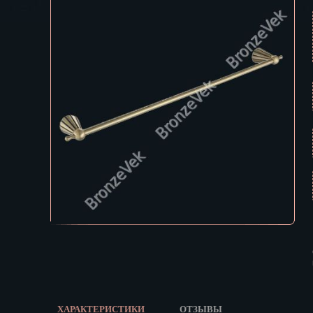
Екатеринбур
Зеленоград
В КОРЗИНУ
Иваново
Ижевск
Иркутск
Йошкар-Ола
Казань
Калининград
Калуга
Кемерово
Киров
Кострома
Краснодар
Красноярск
Курган
Курск
Кызыл
ХАРАКТЕРИСТИКИ
ОТЗЫВЫ