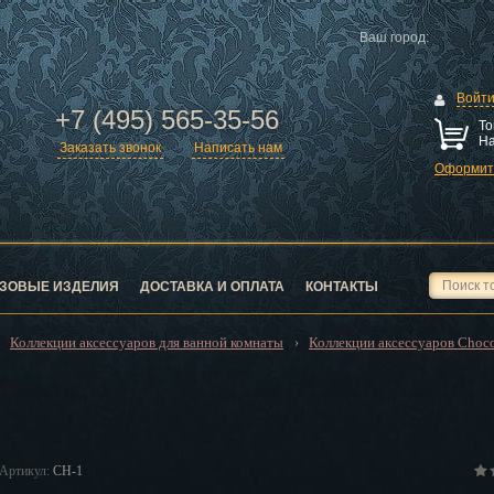
Ваш город:
Войт
+7 (495) 565-35-56
То
На
Заказать звонок
Написать нам
Оформить
ск
город
ЗОВЫЕ ИЗДЕЛИЯ
ДОСТАВКА И ОПЛАТА
КОНТАКТЫ
Коллекции аксессуаров для ванной комнаты
Коллекции аксессуаров Choc
›
›
ск
Артикул:
CH-1