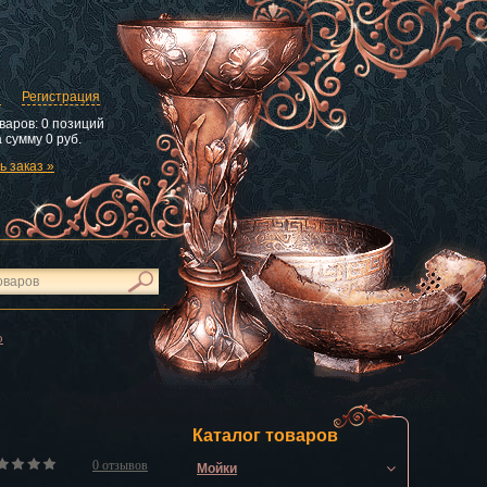
и
Регистрация
варов:
0 позиций
 сумму
0 руб.
 заказ »
o
Каталог товаров
0
отзывов
Мойки