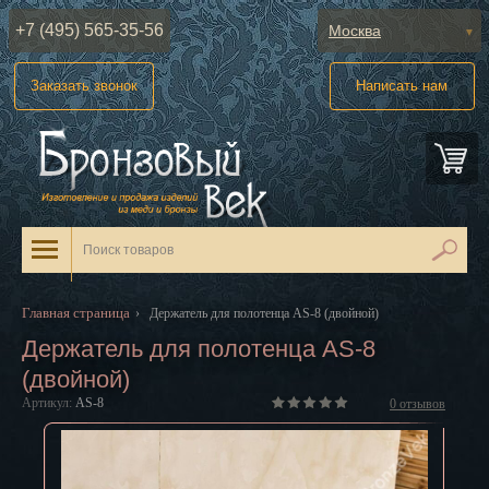
+7 (495) 565-35-56
Москва
Абакан
Заказать звонок
Написать нам
Анадырь
Архангельск
Астрахань
Барнаул
Белгород
Главная страница
›
Держатель для полотенца AS-8 (двойной)
Биробиджан
Держатель для полотенца AS-8
(двойной)
Благовещенск
Артикул:
AS-8
0
отзывов
Брянск
Великий Новгород