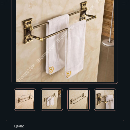
Владивосток
Владикавказ
Владимир
Волгоград
Вологда
Воронеж
Горно-Алтайск
Грозный
Дзержинск
Екатеринбург
Зеленоград
Цена: