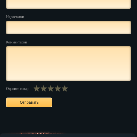
Нальчик
Недостатки
Нарьян-Мар
Ниж. Новгород
Комментарий
Новокузнецк
Новороссийск
Новосибирск
Новочеркасск
Оцените товар:
Норильск
Омск
Орёл
Оренбург