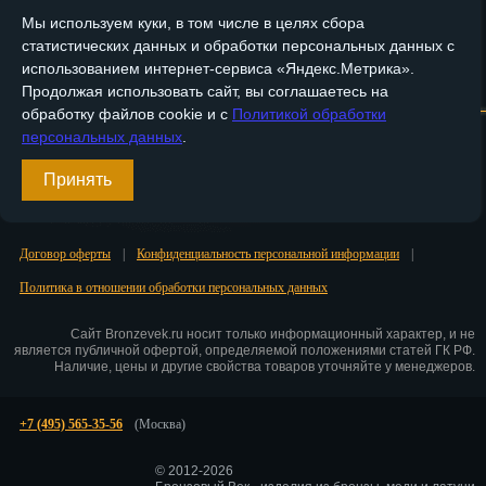
Мы используем куки, в том числе в целях сбора
Пенза
статистических данных и обработки персональных данных с
использованием интернет-сервиса «Яндекс.Метрика».
Пермь
Главная
О компании
Медные изделия
Бронзовые изделия
Продолжая использовать сайт, вы соглашаетесь на
обработку файлов cookie и с
Политикой обработки
Петрозаводск
Доставка и оплата
Контакты
персональных данных
.
Петр.-Камчатский
Вход
Принять
Подольск
Регистрация
Псков
Договор оферты
|
Конфиденциальность персональной информации
|
Политика в отношении обработки персональных данных
Ростов-на-Дону
Рязань
Сайт Bronzevek.ru носит только информационный характер, и не
является публичной офертой, определяемой положениями статей ГК РФ.
Наличие, цены и другие свойства товаров уточняйте у менеджеров.
Салехард
Самара
+7 (495) 565-35-56
(Москва)
Санкт-Петербург
© 2012-2026