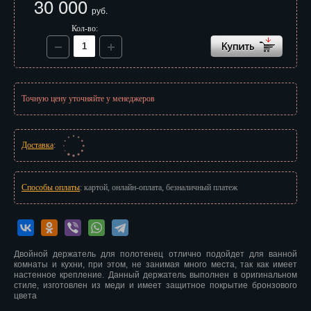
30 000
Иваново
руб.
Кол-во:
Ижевск
Иркутск
Йошкар-Ола
Точную цену уточняйте у менеджеров
Казань
Доставка
:
Калининград
Калуга
Способы оплаты
: картой, онлайн-оплата, безналичный платеж
Кемерово
Киров
Двойной держатель для полотенец отлично подойдет для ванной
Кострома
комнаты и кухни, при этом, не занимая много места, так как имеет
настенное крепление. Данный держатель выполнен в оригинальном
стиле, изготовлен из меди и имеет защитное покрытие бронзового
Краснодар
цвета