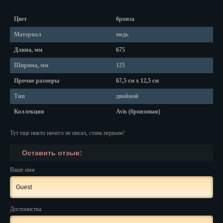
Красноярск
Цвет
бронза
Курган
Материал
медь
Курск
Длина, мм
675
Кызыл
Ширина, мм
125
Прочие размеры
67,5 см х 12,5 см
Липецк
Тип
двойной
Магадан
Коллекция
Avis (бронзовая)
Магас
Тут еще никто ничего не писал, стань первым!
Майкоп
Оставить отзыв:
Махачкала
Ваше имя
Мурманск
Набережные Челны
Достоинства
Назрань