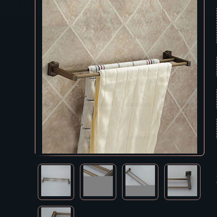
Екатеринбур
Зеленоград
В КОРЗИНУ
Иваново
Ижевск
Иркутск
Йошкар-Ола
Казань
Калининград
Калуга
Кемерово
Киров
Кострома
Краснодар
Красноярск
Курган
Курск
Кызыл