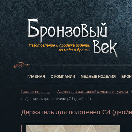
Анадырь
Архангельск
Астрахань
Барнаул
Белгород
Биробиджан
Благовещен
Брянск
Великий Нов
Владивосток
ГЛАВНАЯ
О КОМПАНИИ
МЕДНЫЕ ИЗДЕЛИЯ
БРОН
Владикавказ
Владимир
Главная страница
Аксессуары для ванной комнаты и туалета
›
Волгоград
Держатель для полотенец C4 (двойной)
›
Вологда
Воронеж
Держатель для полотенец C4 (двойн
Горно-Алтай
Грозный
Дзержинск