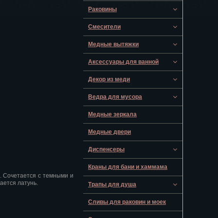
Раковины
Смесители
Медные вытяжки
Аксессуары для ванной
Декор из меди
Ведра для мусора
Медные зеркала
Медные двери
Диспенсеры
Краны для бани и хаммама
. Сочетается с темными и
ается латунь.
Трапы для душа
Сливы для раковин и моек