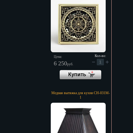
Кол-во:
Цена:
6 250
руб.
Медная вытяжка для кухни CH-031M-
1