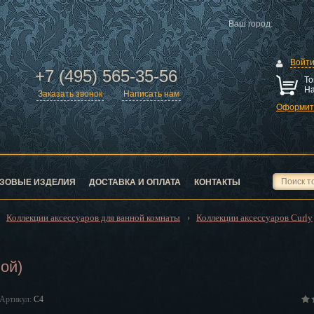
Ваш город:
Войт
+7 (495) 565-35-56
То
На
Заказать звонок
Написать нам
Оформить
ск
город
ЗОВЫЕ ИЗДЕЛИЯ
ДОСТАВКА И ОПЛАТА
КОНТАКТЫ
Коллекции аксессуаров для ванной комнаты
Коллекции аксессуаров Curly
›
›
ой)
ск
Артикул:
C4