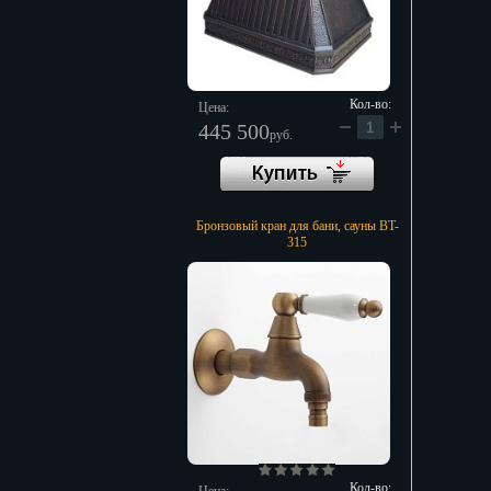
Кол-во:
Цена:
445 500
руб.
Бронзовый кран для бани, сауны BT-
315
Кол-во: