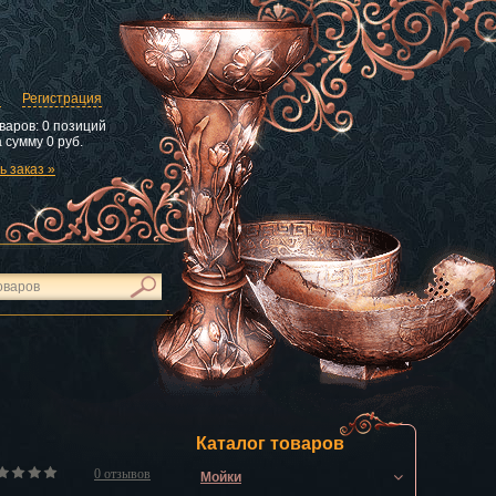
и
Регистрация
варов:
0 позиций
 сумму
0 руб.
 заказ »
Каталог товаров
0
отзывов
Мойки