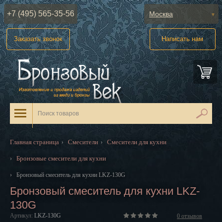
+7 (495) 565-35-56
Москва
Абакан
Заказать звонок
Написать нам
Анадырь
Архангельск
Астрахань
Барнаул
Белгород
Главная страница
Смесители
Смесители для кухни
›
›
Биробиджан
Бронзовые смесители для кухни
›
Благовещенск
›
Бронзовый смеситель для кухни LKZ-130G
Бронзовый смеситель для кухни LKZ-
Брянск
130G
Великий Новгород
Артикул:
LKZ-130G
0
отзывов