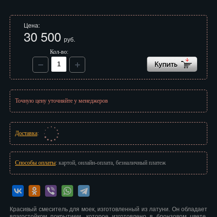
Иваново
Цена:
Ижевск
30 500
руб.
Иркутск
Кол-во:
Йошкар-Ола
Казань
Точную цену уточняйте у менеджеров
Калининград
Калуга
Доставка
:
Кемерово
Киров
Способы оплаты
: картой, онлайн-оплата, безналичный платеж
Кострома
Краснодар
Красивый смеситель для моек, изготовленный из латуни. Он обладает
влагостойком покрытием, которое изготовлено в бронзовом цвете.