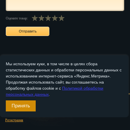
Пенза
Оцените товар:
Пермь
Петрозаводск
Петр.-Камчатский
Подольск
Мы используем куки, в том числе в целях сбора
Псков
статистических данных и обработки персональных данных с
использованием интернет-сервиса «Яндекс.Метрика».
Ростов-на-Дону
Продолжая использовать сайт, вы соглашаетесь на
Главная
О компании
Медные изделия
Бронзовые изделия
обработку файлов cookie и с
Политикой обработки
Рязань
персональных данных
.
Доставка и оплата
Контакты
Салехард
Принять
Вход
Самара
Регистрация
Санкт-Петербург