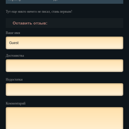
Нальчик
Тут еще никто ничего не писал, стань первым!
Нарьян-Мар
Оставить отзыв:
Ваше имя
Ниж. Новгород
Новокузнецк
Достоинства
Новороссийск
Новосибирск
Новочеркасск
Недостатки
Норильск
Омск
Комментарий
Орёл
Оренбург