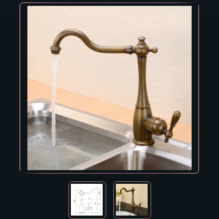
Владивосток
Владикавказ
Владимир
Волгоград
Вологда
Воронеж
Горно-Алтайск
Грозный
Дзержинск
Екатеринбург
Зеленоград