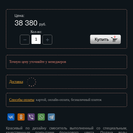
Иваново
Цена:
Ижевск
38 380
руб.
Иркутск
Кол-во:
Йошкар-Ола
Казань
Точную цену уточняйте у менеджеров
Калининград
Калуга
Доставка
:
Кемерово
Киров
Способы оплаты
: картой, онлайн-оплата, безналичный платеж
Кострома
Краснодар
Красивый по дизайну смеситель выполненный со специальным,
качественным покрытием бронзового цвета. Подача воды