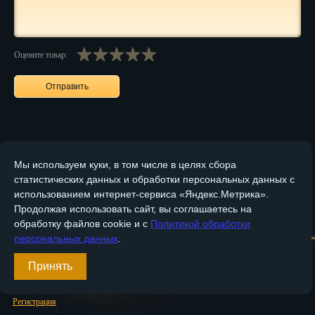
Пенза
Пермь
Оцените товар:
Петрозаводск
Петр.-Камчатский
Подольск
Псков
Мы используем куки, в том числе в целях сбора
статистических данных и обработки персональных данных с
Ростов-на-Дону
использованием интернет-сервиса «Яндекс.Метрика».
Продолжая использовать сайт, вы соглашаетесь на
Рязань
Главная
О компании
Медные изделия
Бронзовые изделия
обработку файлов cookie и с
Политикой обработки
персональных данных
.
Салехард
Доставка и оплата
Контакты
Принять
Самара
Вход
Санкт-Петербург
Регистрация