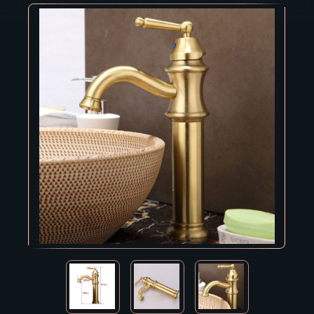
Владивосток
Владикавказ
Владимир
Волгоград
Вологда
Воронеж
Горно-Алтайск
Грозный
Дзержинск
Екатеринбург
Зеленоград