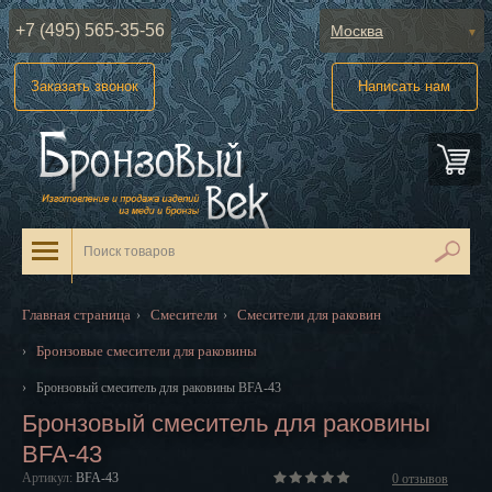
+7 (495) 565-35-56
Москва
Абакан
Заказать звонок
Написать нам
Анадырь
Архангельск
Астрахань
Барнаул
Белгород
Главная страница
Смесители
Смесители для раковин
›
›
Биробиджан
Бронзовые смесители для раковины
›
Благовещенск
›
Бронзовый смеситель для раковины BFA-43
Бронзовый смеситель для раковины
Брянск
BFA-43
Великий Новгород
Артикул:
BFA-43
0
отзывов