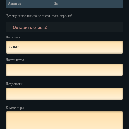
Аэратор
Да
Нальчик
Тут еще никто ничего не писал, стань первым!
Нарьян-Мар
Оставить отзыв:
Ниж. Новгород
Ваше имя
Новокузнецк
Новороссийск
Достоинства
Новосибирск
Новочеркасск
Недостатки
Норильск
Омск
Комментарий
Орёл
Оренбург