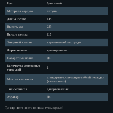
Красноярск
Цвет
бронзовый
Курган
Материал корпуса
латунь
Длина излива
145
Курск
Высота, мм
255
Кызыл
Высота излива
115
Липецк
Запорный клапан
керамический картридж
Форма излива
традиционная
Магадан
Поворотный излив
Да
Магас
Количество монтажных
1
отверстий
Майкоп
стандартное, с помощью гибкой подводки
Монтаж смесителя
(в комплекте)
Махачкала
Тип смесителя
однорычажный
Мурманск
Аэратор
Да
Набережные Челны
Тут еще никто ничего не писал, стань первым!
Назрань