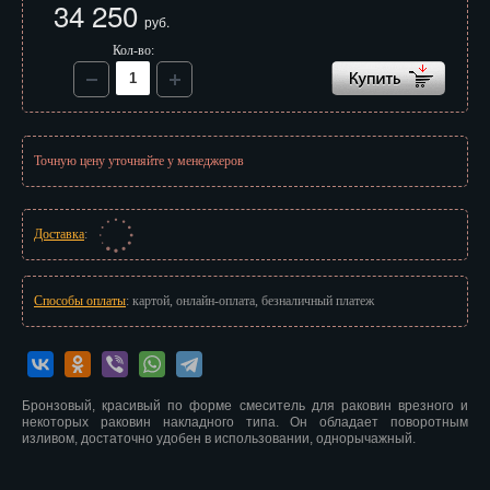
34 250
Иваново
руб.
Кол-во:
Ижевск
Иркутск
Йошкар-Ола
Точную цену уточняйте у менеджеров
Казань
Калининград
Доставка
:
Калуга
Способы оплаты
: картой, онлайн-оплата, безналичный платеж
Кемерово
Киров
Бронзовый, красивый по форме смеситель для раковин врезного и
Кострома
некоторых раковин накладного типа. Он обладает поворотным
изливом, достаточно удобен в использовании, однорычажный.
Краснодар