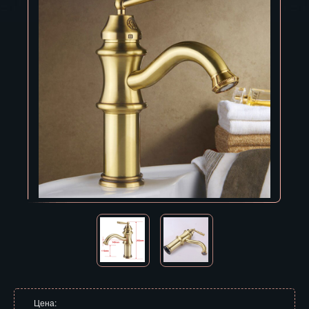
Владивосток
Владикавказ
Владимир
Волгоград
Вологда
Воронеж
Горно-Алтайск
Грозный
Дзержинск
Екатеринбург
Зеленоград
Цена: