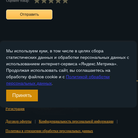
Оцените товар:
Пенза
Пермь
Петрозаводск
Петр.-Камчатский
Мы используем куки, в том числе в целях сбора
статистических данных и обработки персональных данных с
Подольск
использованием интернет-сервиса «Яндекс.Метрика».
Псков
Продолжая использовать сайт, вы соглашаетесь на
Главная
О компании
Медные изделия
Бронзовые изделия
обработку файлов cookie и с
Политикой обработки
Ростов-на-Дону
персональных данных
.
Доставка и оплата
Контакты
Рязань
Принять
Вход
Салехард
Регистрация
Самара
Договор оферты
|
Конфиденциальность персональной информации
|
Политика в отношении обработки персональных данных
Санкт-Петербург