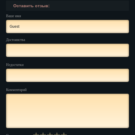
Оставить отзыв:
Нальчик
Ваше имя
Нарьян-Мар
Ниж. Новгород
Достоинства
Новокузнецк
Новороссийск
Недостатки
Новосибирск
Новочеркасск
Комментарий
Норильск
Омск
Орёл
Оренбург