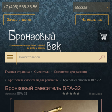
+7 (495) 565-35-56
Москва
Абакан
Заказать звонок
Написать нам
Анадырь
Архангельск
Астрахань
Барнаул
Белгород
Главная страница
Смесители
Смесители для раковин
›
›
Биробиджан
Бронзовые смесители для раковины
›
›
Бронзовый смеситель BFA-32
Бронзовый смеситель BFA-32
Благовещенск
Артикул:
BFA-32
0
отзывов
Брянск
Великий Новгород