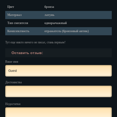
Красноярск
Цвет
бронза
Курган
Материал
латунь
Курск
Тип смесителя
однорычажный
Комплектность
отражатель (бронзовый антик)
Кызыл
Тут еще никто ничего не писал, стань первым!
Липецк
Оставить отзыв:
Магадан
Ваше имя
Магас
Майкоп
Достоинства
Махачкала
Мурманск
Недостатки
Набережные Челны
Назрань