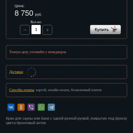
Иваново
Цена:
8 750
руб.
Ижевск
Кол-во:
Иркутск
Йошкар-Ола
Казань
Точную цену уточняйте у менеджеров
Калининград
Доставка
:
Калуга
Кемерово
Способы оплаты
: картой, онлайн-оплата, безналичный платеж
Киров
Кострома
Кран для сауны или бани с одной резной ручкой, покрытие под бронзу
Краснодар
цвета бронзовый антик