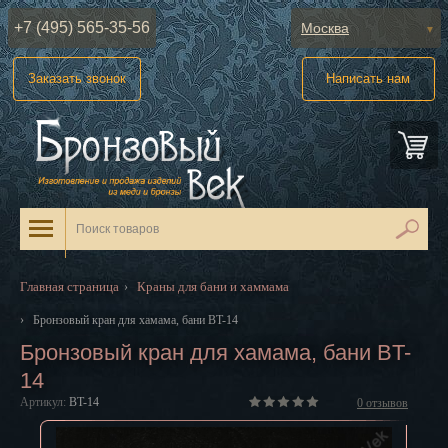
+7 (495) 565-35-56
Москва
Абакан
Заказать звонок
Написать нам
Анадырь
Архангельск
Астрахань
Барнаул
Белгород
Главная страница
Краны для бани и хаммама
›
Биробиджан
›
Бронзовый кран для хамама, бани BT-14
Бронзовый кран для хамама, бани BT-
Благовещенск
14
Брянск
Артикул:
BT-14
0
отзывов
Великий Новгород