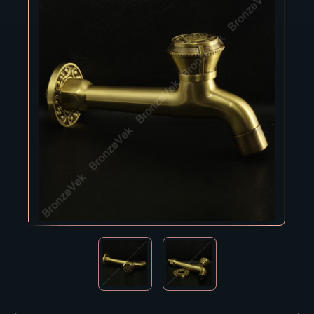
Владивосток
Владикавказ
Владимир
Волгоград
Вологда
Воронеж
Горно-Алтайск
Грозный
Дзержинск
Екатеринбург
Зеленоград