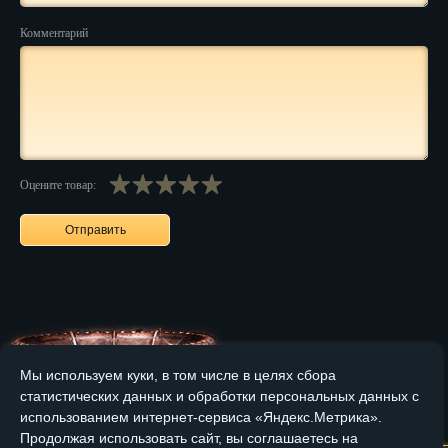
Комментарий
Нальчик
Нарьян-Мар
Ниж. Новгород
Новокузнецк
Оцените товар:
Новороссийск
Новосибирск
Новочеркасск
Норильск
Омск
Мы используем куки, в том числе в целях сбора
статистических данных и обработки персональных данных с
Орёл
Главная
О компании
Медные изделия
Бронзовые изделия
использованием интернет-сервиса «Яндекс.Метрика».
Оренбург
Продолжая использовать сайт, вы соглашаетесь на