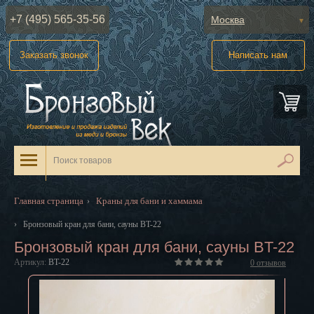
+7 (495) 565-35-56
Москва
Абакан
Заказать звонок
Написать нам
Анадырь
Архангельск
Астрахань
Барнаул
Белгород
Главная страница
Краны для бани и хаммама
›
Биробиджан
›
Бронзовый кран для бани, сауны BT-22
Бронзовый кран для бани, сауны BT-22
Благовещенск
Артикул:
BT-22
0
отзывов
Брянск
Великий Новгород