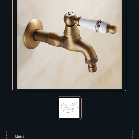
Владивосток
Владикавказ
Владимир
Волгоград
Вологда
Воронеж
Горно-Алтайск
Грозный
Дзержинск
Екатеринбург
Зеленоград
Цена: