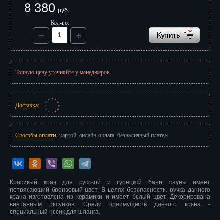
8 380
Иваново
руб.
Кол-во:
Ижевск
Иркутск
Йошкар-Ола
Точную цену уточняйте у менеджеров
Казань
Калининград
Доставка
:
Калуга
Способы оплаты
: картой, онлайн-оплата, безналичный платеж
Кемерово
Киров
Красивый кран для русской и турецкой бани, сауны имеет
Кострома
потрясающий бронзовый цвет. В целях безопасности, ручка данного
крана изготовлена из керамики и имеет белый цвет. Декорирована
Краснодар
винтажным рисунков. Среди преимуществ данного крана -
специальный носик для шланга.