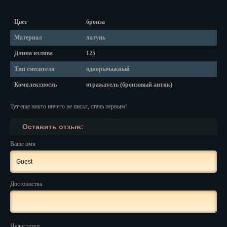
Красноярск
Цвет
бронза
Курган
Материал
латунь
Курск
Длина излива
125
Кызыл
Тип смесителя
однорычажный
Липецк
Комплектность
отражатель (бронзовый антик)
Магадан
Тут еще никто ничего не писал, стань первым!
Магас
Оставить отзыв:
Майкоп
Ваше имя
Махачкала
Достоинства
Мурманск
Набережные Челны
Назрань
Недостатки