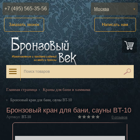
+7 (495) 565-35-56
Москва
Абакан
Заказать звонок
Написать нам
Анадырь
Архангельск
Астрахань
Барнаул
Белгород
Главная страница
Краны для бани и хаммама
›
Биробиджан
›
Бронзовый кран для бани, сауны BT-10
Бронзовый кран для бани, сауны BT-10
Благовещенск
Артикул:
BT-10
0
отзывов
Брянск
Великий Новгород