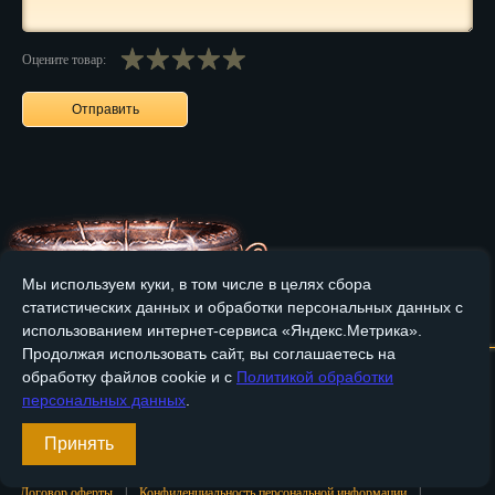
Нальчик
Оцените товар:
Нарьян-Мар
Ниж. Новгород
Новокузнецк
Новороссийск
Новосибирск
Мы используем куки, в том числе в целях сбора
Новочеркасск
статистических данных и обработки персональных данных с
Главная
О компании
Медные изделия
Бронзовые изделия
использованием интернет-сервиса «Яндекс.Метрика».
Норильск
Продолжая использовать сайт, вы соглашаетесь на
Доставка и оплата
Контакты
обработку файлов cookie и с
Политикой обработки
Омск
персональных данных
.
Вход
Орёл
Принять
Регистрация
Оренбург
Договор оферты
|
Конфиденциальность персональной информации
|