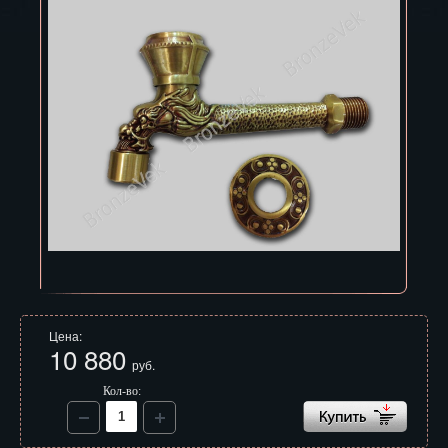
Владивосток
Владикавказ
Владимир
Волгоград
Вологда
Воронеж
Горно-Алтайск
Грозный
Цена:
Дзержинск
10 880
руб.
Екатеринбург
Кол-во:
Зеленоград