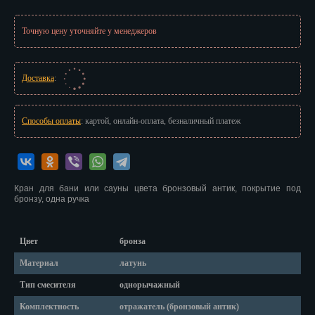
Иваново
Точную цену уточняйте у менеджеров
Ижевск
Иркутск
Доставка
:
Йошкар-Ола
Казань
Способы оплаты
: картой, онлайн-оплата, безналичный платеж
Калининград
Калуга
Кран для бани или сауны цвета бронзовый антик, покрытие под
бронзу, одна ручка
Кемерово
Киров
Цвет
бронза
Кострома
Материал
латунь
Тип смесителя
однорычажный
Краснодар
Комплектность
отражатель (бронзовый антик)