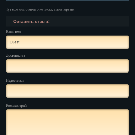
Красноярск
Тут еще никто ничего не писал, стань первым!
Курган
Оставить отзыв:
Курск
Ваше имя
Кызыл
Липецк
Достоинства
Магадан
Магас
Недостатки
Майкоп
Махачкала
Комментарий
Мурманск
Набережные Челны
Назрань