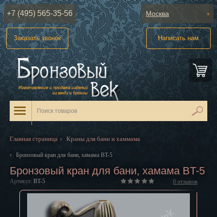
+7 (495) 565-35-56
Москва
Абакан
Заказать звонок
Написать нам
Анадырь
Архангельск
Астрахань
Барнаул
Белгород
Главная страница
Краны для бани и хаммама
›
Биробиджан
›
Бронзовый кран для бани, хамама BT-5
Бронзовый кран для бани, хамама BT-5
Благовещенск
Артикул:
BT-5
0
отзывов
Брянск
Великий Новгород