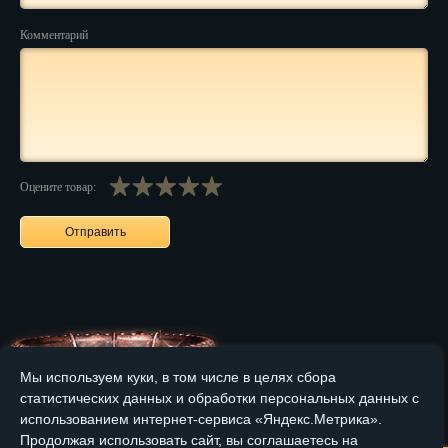
Комментарий
Нальчик
Нарьян-Мар
Ниж. Новгород
Новокузнецк
Оцените товар:
Новороссийск
Новосибирск
Новочеркасск
Норильск
Омск
Мы используем куки, в том числе в целях сбора
Орёл
статистических данных и обработки персональных данных с
Главная
О компании
Медные изделия
Бронзовые изделия
использованием интернет-сервиса «Яндекс.Метрика».
Оренбург
Продолжая использовать сайт, вы соглашаетесь на