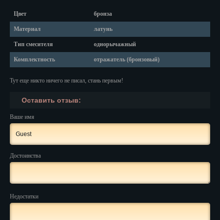
Красноярск
Цвет
бронза
Курган
Материал
латунь
Курск
Тип смесителя
однорычажный
Комплектность
отражатель (бронзовый)
Кызыл
Липецк
Тут еще никто ничего не писал, стань первым!
Оставить отзыв:
Магадан
Ваше имя
Магас
Майкоп
Достоинства
Махачкала
Мурманск
Недостатки
Набережные Челны
Назрань