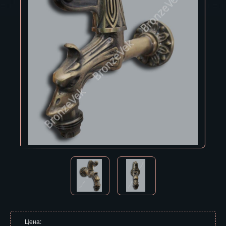
Владивосток
Владикавказ
Владимир
Волгоград
Вологда
Воронеж
Горно-Алтайск
Грозный
Дзержинск
Екатеринбург
Зеленоград
Цена: