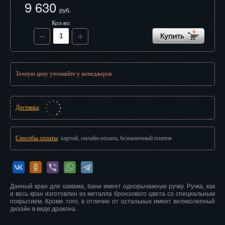
9 630
Иваново
руб.
Кол-во:
Ижевск
Иркутск
Йошкар-Ола
Точную цену уточняйте у менеджеров
Казань
Калининград
Доставка
:
Калуга
Способы оплаты
: картой, онлайн-оплата, безналичный платеж
Кемерово
Киров
Данный кран для хамама, бани имеет однорычажную ручку. Ручка, как
Кострома
и весь кран изготовлен из металла бронзового цвета со специальным
покрытием. Кроме того, в отличие от остальных имеет великолепный
Краснодар
дизайн в виде дракона.