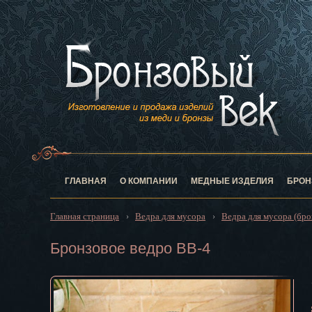
Анадырь
Архангельск
Астрахань
Барнаул
Белгород
Биробиджан
Благовещен
Брянск
Великий Нов
Владивосток
ГЛАВНАЯ
О КОМПАНИИ
МЕДНЫЕ ИЗДЕЛИЯ
БРОН
Владикавказ
Владимир
Главная страница
Ведра для мусора
Ведра для мусора (бро
›
›
Волгоград
Вологда
Бронзовое ведро BB-4
Воронеж
Горно-Алтай
Грозный
Дзержинск