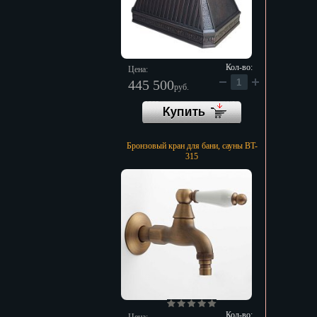
Кол-во:
Цена:
445 500
руб.
Бронзовый кран для бани, сауны BT-
315
Кол-во: