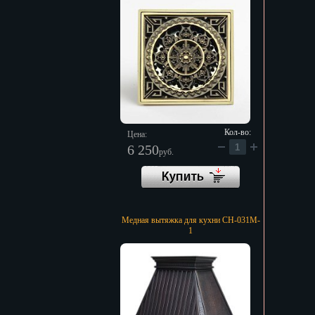
Кол-во:
Цена:
6 250
руб.
Медная вытяжка для кухни CH-031M-
1