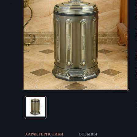
Екатеринбур
В КОРЗИНУ
Зеленоград
Иваново
Ижевск
Иркутск
Йошкар-Ола
Казань
Калининград
Калуга
Кемерово
Киров
Кострома
Краснодар
Красноярск
Курган
Курск
Кызыл
ХАРАКТЕРИСТИКИ
ОТЗЫВЫ