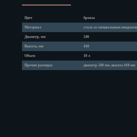
Липецк
Магадан
Магас
Цвет
бронза
Майкоп
Материал
сталь со специальным покрыти
Махачкала
Диаметр, мм
240
Мурманск
Набережные
Высота, мм
410
Назрань
Объем
10 л
Нальчик
Прочие размеры
диаметр 240 мм, высота 410 мм
Нарьян-Мар
Ниж. Новгор
Новокузнецк
Новороссийс
Новосибирск
Новочеркасс
Норильск
Омск
Орёл