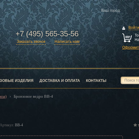
Ваш город:
Войт
+7 (495) 565-35-56
То
На
Заказать звонок
Написать нам
Оформить
ск
город
ЗОВЫЕ ИЗДЕЛИЯ
ДОСТАВКА И ОПЛАТА
КОНТАКТЫ
нза)
Бронзовое ведро BB-4
›
ск
Артикул:
BB-4