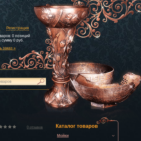
и
Регистрация
варов:
0 позиций
 сумму
0 руб.
 заказ »
Каталог товаров
0
отзывов
Мойки