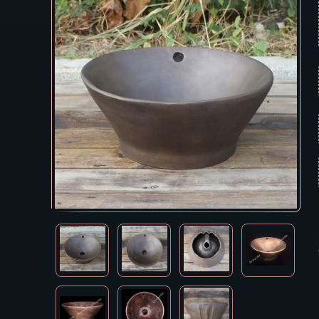
Екатеринбур
В КОРЗИНУ
Зеленоград
Иваново
Ижевск
Иркутск
Йошкар-Ола
Казань
Калининград
Калуга
Кемерово
Киров
Кострома
Краснодар
Красноярск
Курган
Курск
Кызыл