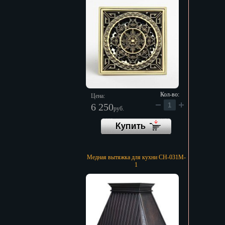
Кол-во:
Цена:
6 250
руб.
Медная вытяжка для кухни CH-031M-
1