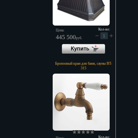
Кол-во:
Цена:
445 500
руб.
Бронзовый кран для бани, сауны BT-
315
Кол-во: