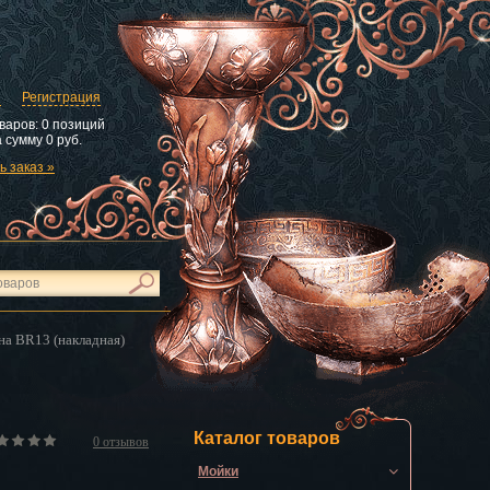
и
Регистрация
варов:
0 позиций
 сумму
0 руб.
 заказ »
на BR13 (накладная)
Каталог товаров
0
отзывов
Мойки