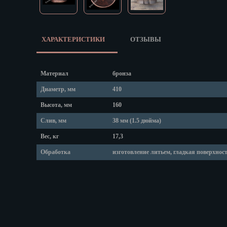
Липецк
Магадан
Магас
Майкоп
ХАРАКТЕРИСТИКИ
ОТЗЫВЫ
Махачкала
Мурманск
Материал
бронза
Набережные
Назрань
Диаметр, мм
410
Нальчик
Высота, мм
160
Нарьян-Мар
Слив, мм
38 мм (1.5 дюйма)
Ниж. Новгор
Вес, кг
17,3
Новокузнецк
Обработка
изготовление литьем, гладкая поверхнос
Новороссийс
Новосибирск
Новочеркасс
Норильск
Омск
Орёл