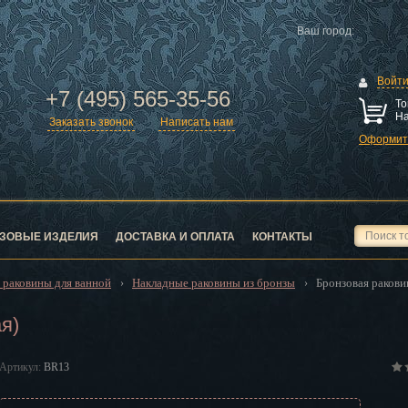
Ваш город:
Войт
+7 (495) 565-35-56
То
На
Заказать звонок
Написать нам
Оформить
ск
город
ЗОВЫЕ ИЗДЕЛИЯ
ДОСТАВКА И ОПЛАТА
КОНТАКТЫ
 раковины для ванной
Накладные раковины из бронзы
Бронзовая ракови
›
›
я)
ск
Артикул:
BR13